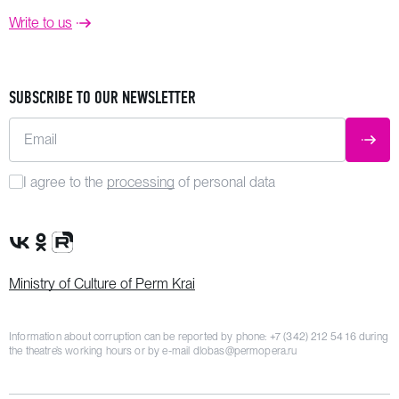
Write to us
SUBSCRIBE TO OUR NEWSLETTER
Email
SUBM
I agree to the
processing
of personal data
VK Group
OK Group
Rutube channel
Ministry of Culture of Perm Krai
Information about corruption can be reported by phone:
+7 (342) 212 54 16
during
the theatre’s working hours or by e-mail
dlobas@permopera.ru