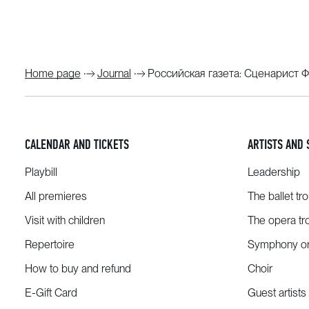
Home page
Journal
Российcкая газета: Сценарист 
CALENDAR AND TICKETS
ARTISTS AND 
Playbill
Leadership
All premieres
The ballet tr
Visit with children
The opera tr
Repertoire
Symphony or
How to buy and refund
Choir
E-Gift Card
Guest artists