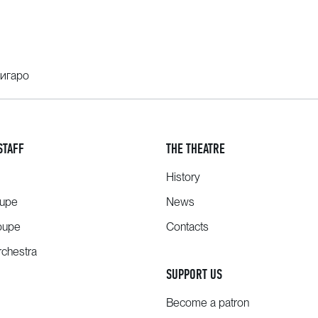
Фигаро
STAFF
THE THEATRE
History
oupe
News
oupe
Contacts
chestra
SUPPORT US
Become a patron