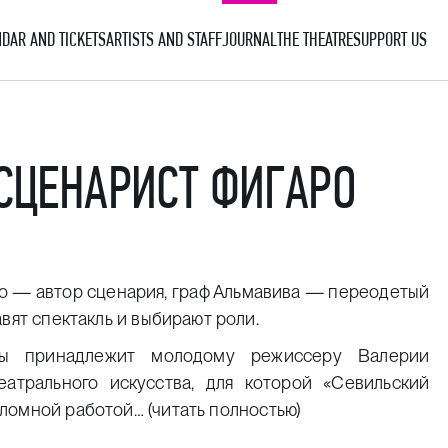
DAR AND TICKETS
ARTISTS AND STAFF
JOURNAL
THE THEATRE
SUPPORT US
 СЦЕНАРИСТ ФИГАРО
о — автор сценария, граф Альмавива — переодетый
вят спектакль и выбирают роли.
ры принадлежит молодому режиссеру Валерии
атрального искусства, для которой «Севильский
пломной работой…
(читать полностью)