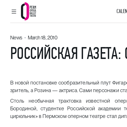
CALEN
MAIN MENU
Perm Opera and Ballet Theatre
News
March 18, 2010
РОССИЙCКАЯ ГАЗЕТА:
В новой постановке сообразительный плут Фигар
зритель, а Розина — актриса. Сами персонажи ста
Столь необычная трактовка известной опе
Бородиной, студентке Российской академии те
цирюльник» в Пермском оперном театре стал ди