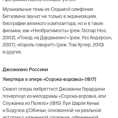
Музыкальные темы из Седьмой симфонии
Бетховена звучат не только в экранизациях
биографии великого композитора, но и в таких
фильмах, как «Необратимость» (реж. Гаспар Ноэ,
2002), «Поезд на Дарджилинг» (реж. Уэс Андерсон,
2007), «Король говорит!» (реж. Том Хупер, 2010)
и других.
Джоаккино Россини
Увертюра к опере «Сорока-воровка» (1817)
Сюжет оперы либреттист Джованни Герардини
почерпнул из мелодрамы «Сорока-воровка, или
Служанка из Палезо» (1815) Луи Шарля Кенье
и Бодуэна д’Обиньи, основанной на реальной
истории о казненной служанке, обвиненной