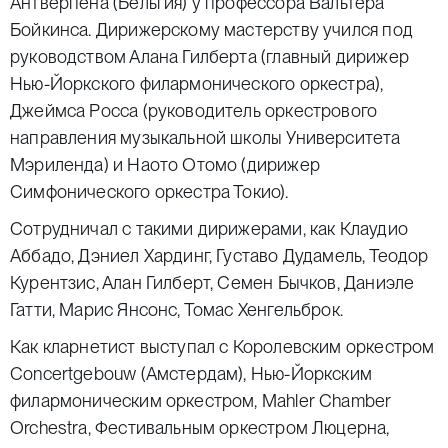
Антверпена (Бельгия) у профессора Вальтера
Бойкинса. Дирижерскому мастерству учился под
руководством Алана Гилберта (главный дирижер
Нью-Йоркского филармонического оркестра),
Джеймса Росса (руководитель оркестрового
направления музыкальной школы Университета
Мэриленда) и Наото Отомо (дирижер
Симфонического оркестра Токио).
Сотрудничал с такими дирижерами, как Клаудио
Аббадо, Дэниел Хардинг, Густаво Дудамель, Теодор
Курентзис, Алан Гилберт, Семен Бычков, Даниэле
Гатти, Марис Янсонс, Томас Хенгельброк.
Как кларнетист выступал с Королевским оркестром
Concertgebouw (Амстердам), Нью-Йоркским
филармоническим оркестром, Mahler Chamber
Orchestra, Фестивальным оркестром Люцерна,