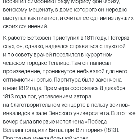
посвятил симфонию графу Морису фон Фризу,
венскому меценату, в доме которого он нередко
выступал как пианист, и считал ее одним из лучших
своих сочинений.
К работе Бетховен приступил в 1811 году. Потеряв
слух, он, однако, надеялся справиться с глухотой
и по совету врачей поселился в курортном
чешском городке Теплице. Там он написал
произведение, проникнутое небывалой для него
оптимистичностью. Партитура была закончена
в мае 1812 года. Премьера состоялась 8 декабря
1813 года под управлением автора
на благотворительном концерте в пользу воинов-
инвалидов в зале Венского университета. В этот же
вечер была впервые исполнена «Победа
Веллингтона, или Битва при Виттории» (1813).
Программа имела большой успех.