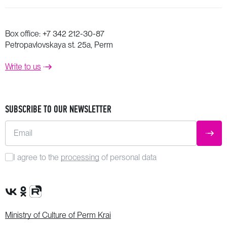
Box office:
+7 342 212-30-87
Petropavlovskaya st. 25a, Perm
Write to us
SUBSCRIBE TO OUR NEWSLETTER
Email
SUBM
I agree to the
processing
of personal data
VK Group
OK Group
Rutube channel
Ministry of Culture of Perm Krai