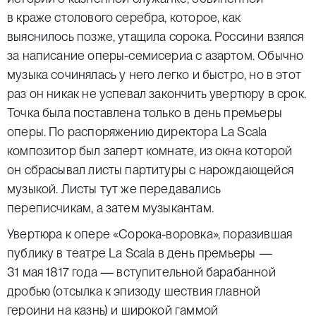
в краже столового серебра, которое, как
выяснилось позже, утащила сорока. Россини взялся
за написание оперы-семисериа с азартом. Обычно
музыка сочинялась у него легко и быстро, но в этот
раз он никак не успевал закончить увертюру в срок.
Точка была поставлена только в день премьеры
оперы. По распоряжению директора La Scala
композитор был заперт комнате, из окна которой
он сбрасывал листы партитуры с нарождающейся
музыкой. Листы тут же передавались
переписчикам, а затем музыкантам.
Увертюра к опере «Сорока-воровка», поразившая
публику в театре La Scala в день премьеры —
31 мая 1817 года — вступительной барабанной
дробью (отсылка к эпизоду шествия главной
героини на казнь) и широкой гаммой