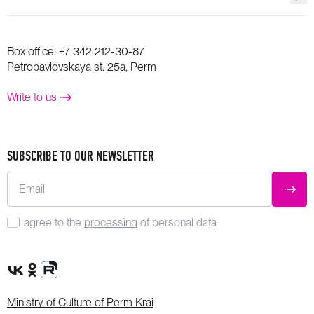
Box office:
+7 342 212-30-87
Petropavlovskaya st. 25a, Perm
Write to us
SUBSCRIBE TO OUR NEWSLETTER
Email
SUBM
I agree to the
processing
of personal data
VK Group
OK Group
Rutube channel
Ministry of Culture of Perm Krai