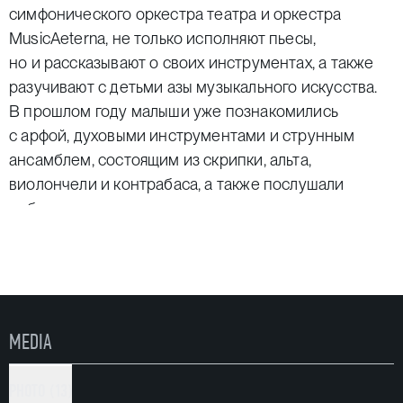
симфонического оркестра театра и оркестра
MusicAeterna, не только исполняют пьесы,
но и рассказывают о своих инструментах, а также
разучивают с детьми азы музыкального искусства.
В прошлом году малыши уже познакомились
с арфой, духовыми инструментами и струнным
ансамблем, состоящим из скрипки, альта,
виолончели и контрабаса, а также послушали
небольшие вокальные сочинения.
Продолжительность одной встречи — 1 час, так что
юная публика не успевает заскучать. Для удобства
и безопасности малышей в фойе театра на время
концерта укладывается ковер.
Организаторами проекта «Музыка малышам»
MEDIA
выступают автономная некоммерческая
организация «Клуб «Нежная мама» и Пермский
PHOTO (13)