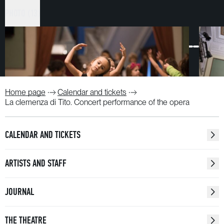
организация «Клуб «Нежная мама» и Пермский
PHOTO (13)
театр оперы и балета.
Home page
Calendar and tickets
La clemenza di Tito. Concert performance of the opera
CALENDAR AND TICKETS
ARTISTS AND STAFF
JOURNAL
THE THEATRE