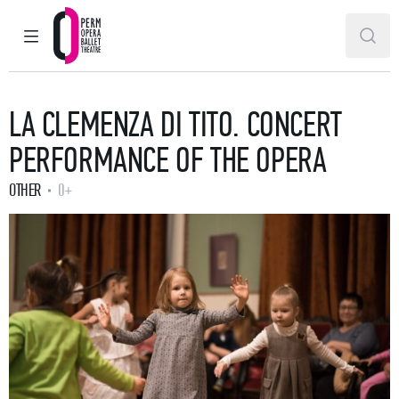
MAIN MENU
SEAR
Perm Opera and Ballet Theatre
LA CLEMENZA DI TITO. CONCERT
PERFORMANCE OF THE OPERA
OTHER
0+