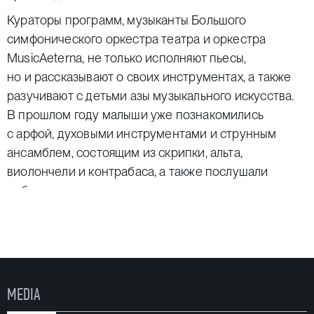
Кураторы программ, музыканты Большого
симфонического оркестра театра и оркестра
MusicAeterna, не только исполняют пьесы,
но и рассказывают о своих инструментах, а также
разучивают с детьми азы музыкального искусства.
В прошлом году малыши уже познакомились
с арфой, духовыми инструментами и струнным
ансамблем, состоящим из скрипки, альта,
виолончели и контрабаса, а также послушали
небольшие вокальные сочинения.
Продолжительность одной встречи — 1 час, так что
юная публика не успевает заскучать. Для удобства
и безопасности малышей в фойе театра на время
концерта укладывается ковер.
Организаторами проекта «Музыка малышам»
MEDIA
выступают автономная некоммерческая