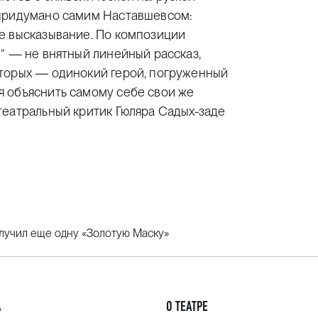
 придумано самим Наставшевсом:
е высказывание. По композиции
“ — не внятный линейный рассказ,
оторых — одинокий герой, погруженный
 объяснить самому себе свои же
театральный критик Гюляра Садых-заде
лучил еще одну «Золотую Маску»
А
О ТЕАТРЕ