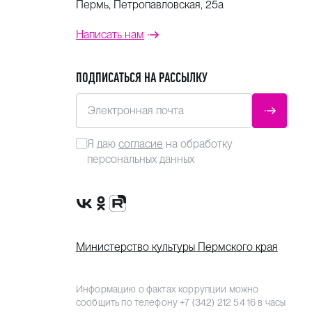
Пермь, Петропавловская, 25а
Написать нам
ПОДПИСАТЬСЯ НА РАССЫЛКУ
Электронная почта
ОТПРАВ
Я даю
согласие
на обработку
персональных данных
Сообщество VK
Группа в одноклассниках
Канал Rutube
Министерство культуры Пермского края
Информацию о фактах коррупции можно
сообщить по телефону
+7 (342) 212 54 16
в часы