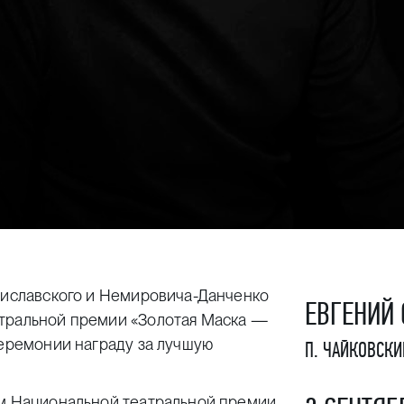
аниславского и Немировича-Данченко
ЕВГЕНИЙ 
атральной премии «Золотая Маска —
церемонии награду за лучшую
П. ЧАЙКОВСКИ
ом Национальной театральной премии