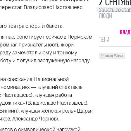
2 СЕНТЯБ
опере стал Владиславс Наставшевс
Узнать соста
ЛЮДИ
го театра оперы и балета:
ВЛАД
ля нас, репетирует сейчас в Пермском
ТЕГИ
огромная признательность жюри
граду замечательному и тонкому
Золотая Маска
боту и получил заслуженную награду.
 на соискание Национальной
 номинациях — «лучший спектакль
с Наставшевс), «лучшая работа
художника» (Владиславс Наставшевс),
Бинкин), «лучшая женская роль» (Дарья
чков, Александр Чернов).
метов с символической нагрузкой