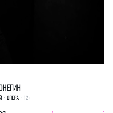
ОНЕГИН
Й
ОПЕРА
12+