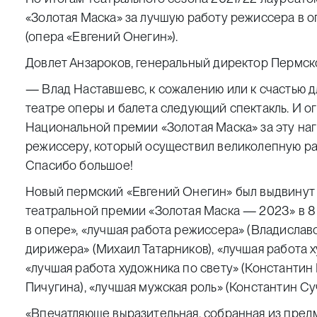
«Золотая Маска» за лучшую работу режиссера в 
(опера «Евгений Онегин»).
Довлет Анзароков, генеральный директор Пермско
— Влад Наставшевс, к сожалению или к счастью д
театре оперы и балета следующий спектакль. И 
Национальной премии «Золотая Маска» за эту на
режиссеру, который осуществил великолепную ра
Спасибо большое!
Новый пермский «Евгений Онегин» был выдвинут
театральной премии «Золотая Маска — 2023» в 8
в опере», «лучшая работа режиссера» (Владислав
дирижера» (Михаил Татарников), «лучшая работа 
«лучшая работа художника по свету» (Константин 
Пичугина), «лучшая мужская роль» (Константин Су
«Впечатляюще выразительная, собранная из пред