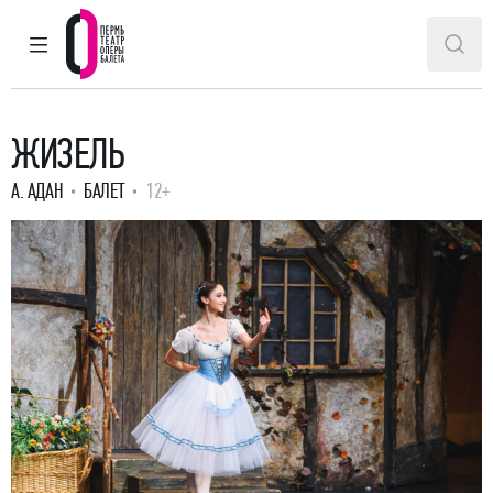
ГЛАВНОЕ МЕНЮ
ПОИ
Пермский театр оперы и балета
ЖИЗЕЛЬ
А. АДАН
БАЛЕТ
12+