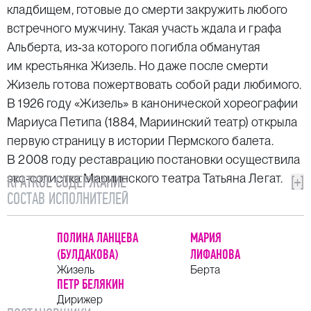
кладбищем, готовые до смерти закружить любого
встречного мужчину. Такая участь ждала и графа
Альберта, из‑за которого погибла обманутая
им крестьянка Жизель. Но даже после смерти
Жизель готова пожертвовать собой ради любимого.
В 1926 году «Жизель» в канонической хореографии
Мариуса Петипа (1884, Мариинский театр) открыла
первую страницу в истории Пермского балета.
В 2008 году реставрацию постановки осуществила
экс-солистка Мариинского театра Татьяна Легат.
КРАТКОЕ СОДЕРЖАНИЕ
[+]
СОСТАВ ИСПОЛНИТЕЛЕЙ
ПОЛИНА ЛАНЦЕВА
МАРИЯ
(БУЛДАКОВА)
ЛИФАНОВА
Жизель
Берта
ПЕТР БЕЛЯКИН
Дирижер