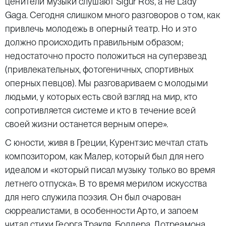
ценители музыки слушают Sigur Ros, а не Lady
Gaga. Сегодня слишком много разговоров о том, как
привлечь молодежь в оперный театр. Но и это
должно происходить правильным образом;
недостаточно просто положиться на суперзвезд
(привлекательных, фотогеничных, спортивных
оперных певцов). Мы разговариваем с молодыми
людьми, у которых есть свой взгляд на мир, кто
сопротивляется системе и кто в течение всей
своей жизни останется верным опере».
С юности, живя в Греции, Курентзис мечтал стать
композитором, как Малер, который был для него
идеалом и «который писал музыку только во время
летнего отпуска». В то время мерилом искусства
для него служила поэзия. Он был очарован
сюрреалистами, в особенности Арто, и запоем
читал стихи Георга Тракля, Бодлера, Лотреамона