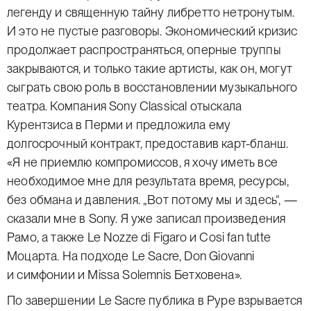
легенду и священную тайну либретто нетронутым.
И это не пустые разговоры. Экономический кризис
продолжает распространяться, оперные труппы
закрываются, и только такие артисты, как он, могут
сыграть свою роль в восстановлении музыкального
театра. Компания Sony Classical отыскала
Курентзиса в Перми и предложила ему
долгосрочный контракт, предоставив карт-бланш.
«Я не приемлю компромиссов, я хочу иметь все
необходимое мне для результата время, ресурсы,
без обмана и давления. „Вот потому мы и здесь“, —
сказали мне в Sony. Я уже записал произведения
Рамо, а также
Le
Nozze
di
Figaro
и
Cosi
fan
tutte
Моцарта. На подходе
Le
Sacre
,
Don
Giovanni
и симфонии и
Missa Solemnis
Бетховена».
По завершении
Le
Sacre
публика в Руре взрывается