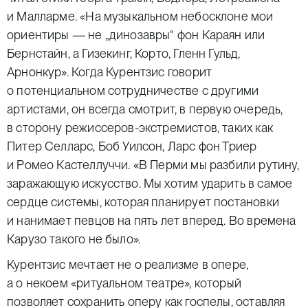
и Малларме. «На музыкальном небосклоне мои
ориентиры — не „динозавры“ фон Караян или
Бернстайн, а Гизекинг, Корто, Гленн Гульд,
Арнонкур». Когда Курентзис говорит
о потенциальном сотрудничестве с другими
артистами, он всегда смотрит, в первую очередь,
в сторону режиссеров-экстремистов, таких как
Питер Селларс, Боб Уилсон, Ларс фон Триер
и Ромео Кастеллуччи. «В Перми мы разбили рутину,
заражающую искусство. Мы хотим ударить в самое
сердце системы, которая планирует постановки
и нанимает певцов на пять лет вперед. Во времена
Карузо такого не было».
Курентзис мечтает не о реализме в опере,
а о некоем «ритуальном театре», который
позволяет сохранить оперу как госпелы, оставляя