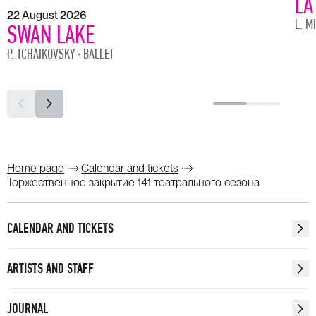
LA
22 August 2026
лауреат Всероссийского фестиваля-конкурса им.
L. M
SWAN LAKE
В. Барсовой
P. TCHAIKOVSKY
BALLET
Айсулу Хасанова
Джакомо Пуччини
Ария Турандот из оперы «Турандот»
Лариса Келль и хор театра
Жюль Массне
«Размышление» из оперы «Таис»
Home page
Calendar and tickets
Торжественное закрытие 141 театрального сезона
Солистка (скрипка)
лауреат международных конкурсов
Дария
Зиатдинова,
CALENDAR AND TICKETS
Симфонический оркестр театра
ARTISTS AND STAFF
Камиль Сен-Санс
Ария Далилы из оперы «Самсон и Далила»
лауреат Международного конкурса
Надежда
JOURNAL