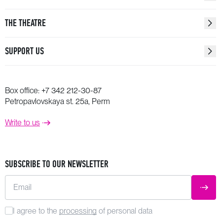
Бабинцева
THE THEATRE
Сергей Рахманинов
Соло Франчески из оперы «Франческа да Римини»
SUPPORT US
лауреат Национальной театральной премии
«Золотая маска»
и международных конкурсов
Надежда Кучер
Box office:
+7 342 212-30-87
Сергей Прокофьев
Petropavlovskaya st. 25a, Perm
Дуэт Наташи и Сони из оперы «Война и мир»
лауреат Международного конкурса
Наталья
Write to us
Кириллова,
Наталья Буклага
SUBSCRIBE TO OUR NEWSLETTER
Петр Чайковский
Финал из кантаты «Москва»
Email
SUBM
солисты
Александр Погудин, Наталья Буклага
Хор и Симфонический оркестр театра
I agree to the
processing
of personal data