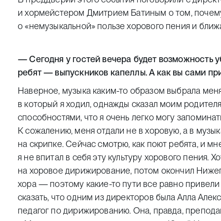
и хормейстером Дмитрием Батиным о том, почему
о «немузыкальной» пользе хорового пения и ближ
— Сегодня у гостей вечера будет возможность у
ребят — выпускников капеллы. А как вы сами пр
Наверное, музыка каким-то образом выбрала меня
в который я ходил, однажды сказал моим родителя
способностями, что я очень легко могу запомина
К сожалению, меня отдали не в хоровую, а в музык
на скрипке. Сейчас смотрю, как поют ребята, и мне
я не впитал в себя эту культуру хорового пения. 
на хоровое дирижирование, потом окончил Ниже
хора — поэтому какие-то пути все равно привели 
сказать, что одним из директоров была Алла Алек
педагог по дирижированию. Она, правда, преподав