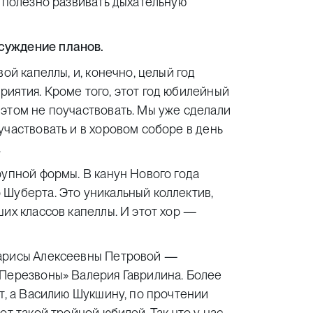
м полезно развивать дыхательную
суждение планов.
ой капеллы, и, конечно, целый год
иятия. Кроме того, этот год юбилейный
этом не поучаствовать. Мы уже сделали
участвовать и в хоровом соборе в день
.
рупной формы. В канун Нового года
 Шуберта. Это уникальный коллектив,
ших классов капеллы. И этот хор —
Ларисы Алексеевны Петровой —
«Перезвоны» Валерия Гаврилина. Более
ет, а Василию Шукшину, по прочтении
от такой тройной юбилей. Так что у нас