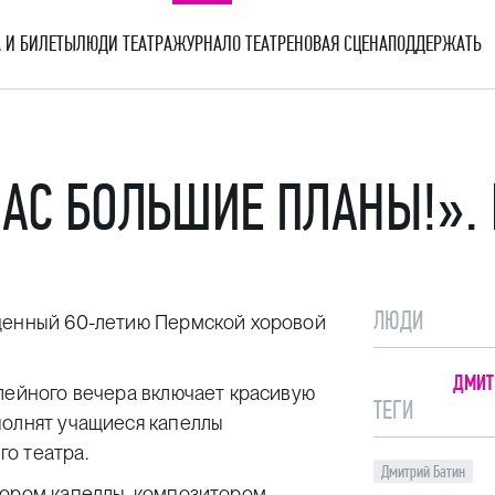
 И БИЛЕТЫ
ЛЮДИ ТЕАТРА
ЖУРНАЛ
О ТЕАТРЕ
НОВАЯ СЦЕНА
ПОДДЕРЖАТЬ
НАС БОЛЬШИЕ ПЛАНЫ!».
ЛЮДИ
ященный 60-летию Пермской хоровой
ДМИТ
лейного вечера включает красивую
ТЕГИ
полнят учащиеся капеллы
о театра.
Дмитрий Батин
тором капеллы, композитором