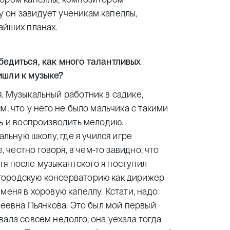
 он завидует ученикам капеллы,
айших планах.
бедиться, как много талантливых
ишли к музыке?
. Музыкальный работник в садике,
м, что у него не было мальчика с такими
ть и воспроизводить мелодию.
альную школу, где я учился игре
, честно говоря, в чем-то завидно, что
Хотя после музыкантского я поступил
городскую консерваторию как дирижер
меня в хоровую капеллу. Кстати, надо
сеевна Пьянкова. Это был мой первый
ала совсем недолго, она уехала тогда