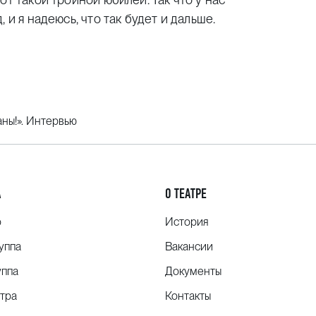
 и я надеюсь, что так будет и дальше.
аны!». Интервью
А
О ТЕАТРЕ
о
История
уппа
Вакансии
уппа
Документы
тра
Контакты