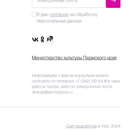
Электронная почта
ОТПРАВ
Я даю
согласие
на обработку
персональных данных
Сообщество VK
Группа в одноклассниках
Канал Rutube
Министерство культуры Пермского края
Информацию о фактах коррупции можно
сообщить по телефону
+7 (342) 212 54 16
в часы
работы театра, либо по электронной почте
dlobas@permopera.ru
Сайт разработан
в Yep!, 2024