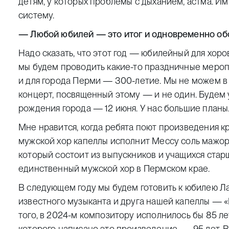
детям, у которых проблемы с дыханием, астма. И
систему.
— Любой юбилей — это итог и одновременно об
Надо сказать, что этот год — юбилейный для хоров
мы будем проводить какие-то праздничные меропр
и для города Перми — 300-летие. Мы не можем в 
концерт, посвященный этому — и не один. Будем 
рождения города — 12 июня. У нас большие планы
Мне нравится, когда ребята поют произведения к
мужской хор капеллы исполнит Мессу соль мажор
который состоит из выпускников и учащихся стар
единственный мужской хор в Пермском крае.
В следующем году мы будем готовить к юбилею 
известного музыканта и друга нашей капеллы — 
того, в 2024-м композитору исполнилось бы 85 л
которого написано это произведение, — 95 лет. В