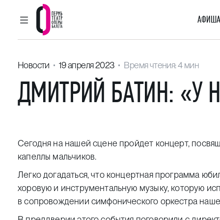
АФИША
ГЛАВНОЕ МЕНЮ
Пермский театр оперы и балета
Новости
19 апреля 2023
Время чтения: 4 мин
ДМИТРИЙ БАТИН: «У 
Сегодня на нашей сцене пройдет концерт, посв
капеллы мальчиков.
Легко догадаться, что концертная программа юби
хоровую и инструментальную музыку, которую ис
в сопровождении симфонического оркестра нашег
В преддверии этого события поговорили с дирек