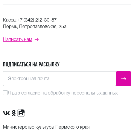
Касса:
+7 (342) 212-30-87
Пермь, Петропавловская, 25а
Написать нам
ПОДПИСАТЬСЯ НА РАССЫЛКУ
Электронная почта
ОТПР
Я даю
согласие
на обработку персональных данных
Сообщество VK
Группа в одноклассниках
Канал Rutube
Министерство культуры Пермского края