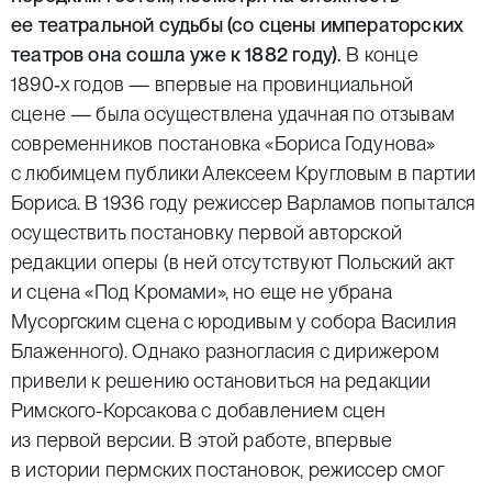
ее театральной судьбы (со сцены императорских
театров она сошла уже к 1882 году).
В конце
1890‑х годов — впервые на провинциальной
сцене — была осуществлена удачная по отзывам
современников постановка «Бориса Годунова»
с любимцем публики Алексеем Кругловым в партии
Бориса. В 1936 году режиссер Варламов попытался
осуществить постановку первой авторской
редакции оперы (в ней отсутствуют Польский акт
и сцена «Под Кромами», но еще не убрана
Мусоргским сцена с юродивым у собора Василия
Блаженного). Однако разногласия с дирижером
привели к решению остановиться на редакции
Римского-Корсакова с добавлением сцен
из первой версии. В этой работе, впервые
в истории пермских постановок, режиссер смог