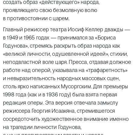
создать образ «действующего» народа,
проявляющего свою безмолвную волю
в противостоянии с царем.
Главный режиссер театра Иосиф Келлер дважды —
в 1949 и 1965 годах — принимался за «Бориса
Годунова», стремясь раскрыть образ народа как
«великой личности, одушевленной идеей», стихии,
неподвластной воле царя. Пресса, отдавая должное
работе над оперой, указывала на «трафаретность»
и невыразительность народных массовых сцен,
столь ярко написанных Мусоргским. Для премьеры
1998 года (как и в 1936 году) была взята первая
редакция оперы. Эта версия отвечала замыслу
режиссера Георгия Исаакяна, стремившегося
сосредоточить художественное внимание именно
на трагедии личности Годунова,