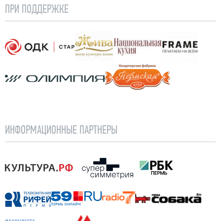
ПРИ ПОДДЕРЖКЕ
АО «ОДК-СТАР»
Жива
Национальная кухня
Frame
Олимпия
Кондитерская фабрик
ИНФОРМАЦИОННЫЕ ПАРТНЕРЫ
Культура.РФ
СуперСимметрия
РБК Пермь
Рифей Пермь
59.ru
Радио 7
Собака.ru