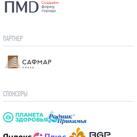
Застройщик ПМД
ПАРТНЕР
Сафмар Плаза
СПОНСОРЫ
Планета здоровья
Родник прикамья