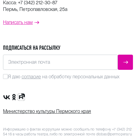
Касса:
+7 (342) 212-30-87
Пермь, Петропавловская, 25а
Написать нам
ПОДПИСАТЬСЯ НА РАССЫЛКУ
Электронная почта
ОТПР
Я даю
согласие
на обработку персональных данных
Сообщество VK
Группа в одноклассниках
Канал Rutube
Министерство культуры Пермского края
Информацию о фактах коррупции можно сообщить по телефону
+7 (342) 212
54 16
в часы работы театра, либо по электронной почте
dlobas@permopera.ru