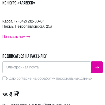
КОНКУРС «АРАБЕСК»
Касса:
+7 (342) 212-30-87
Пермь, Петропавловская, 25а
Написать нам
ПОДПИСАТЬСЯ НА РАССЫЛКУ
Электронная почта
ОТПР
Я даю
согласие
на обработку персональных данных
Сообщество VK
Группа в одноклассниках
Канал Rutube