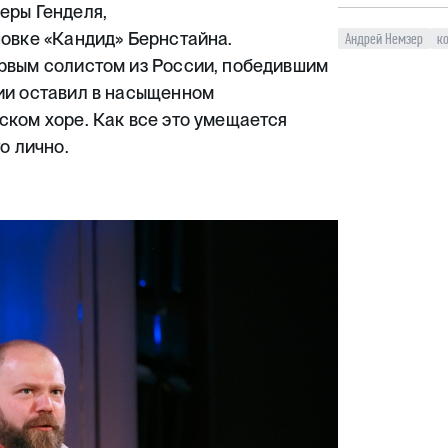
еры Генделя,
новке «Кандид» Бернстайна.
Андрей Немзер
к
ервым солистом из России, победившим
ии оставил в насыщенном
ском хоре. Как все это умещается
о лично.