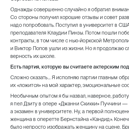
Однажды совершенно случайно я обратил внимание
Со стороны получил хорошие отзывы и совет разв
надо попробовать. Поступил в университет в США
преподавателя Клаудии Пинзы. Потом пошли побе
контракты, в том числе с нью-йоркской Метропол
и Виктор Попов ушли из жизни. Но я продолжаю с
верность их школе.
Есть партия, которую вы считаете актерским по
Сложно сказать… Я исполняю партии главным обра
их «ложится» на мой характер, эмоциональные сос
Необычным опытом я бы назвал, наверное, работу
я пел Дзиту в опере «Джанни Скикки» Пуччини — 
а экзамен в университете. Ну, а первой полноце
женщина в оперетте Бернстайна «Кандид». Конеч
было непросто изображать женщину на сцене. Брит