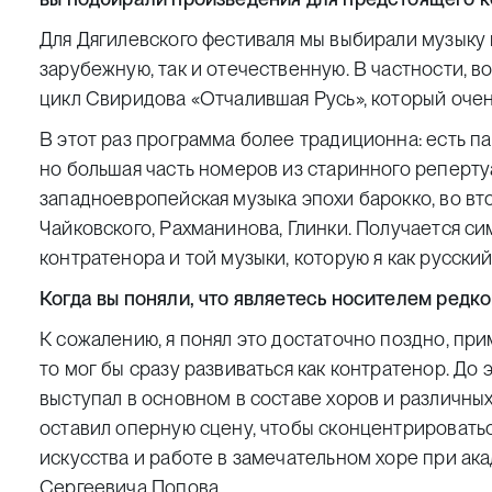
Для Дягилевского фестиваля мы выбирали музыку 
зарубежную, так и отечественную. В частности, 
цикл Свиридова «Отчалившая Русь», который очен
В этот раз программа более традиционна: есть п
но большая часть номеров из старинного реперту
западноевропейская музыка эпохи барокко, во в
Чайковского, Рахманинова, Глинки. Получается с
контратенора и той музыки, которую я как русски
Когда вы поняли, что являетесь носителем редко
К сожалению, я понял это достаточно поздно, прим
то мог бы сразу развиваться как контратенор. До 
выступал в основном в составе хоров и различны
оставил оперную сцену, чтобы сконцентрироватьс
искусства и работе в замечательном хоре при а
Сергеевича Попова.