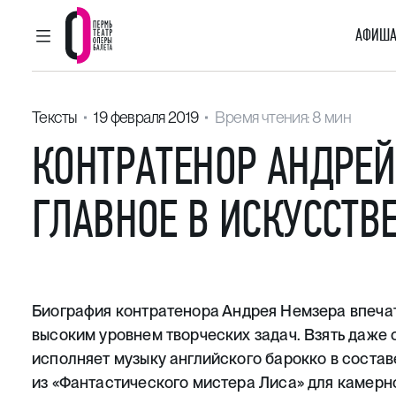
АФИША
ГЛАВНОЕ МЕНЮ
Пермский театр оперы и балета
Тексты
19 февраля 2019
Время чтения: 8 мин
КОНТРАТЕНОР АНДРЕ
ГЛАВНОЕ В ИСКУССТВ
Биография контратенора
Андрея Немзера
впеча
высоким уровнем творческих задач. Взять даже 
исполняет музыку английского барокко в составе
из «Фантастического мистера Лиса» для камерно