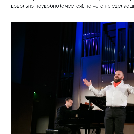
довольно неудобно
(смеется)
, но чего не сделаеш