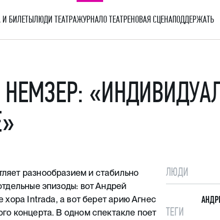
 И БИЛЕТЫ
ЛЮДИ ТЕАТРА
ЖУРНАЛ
О ТЕАТРЕ
НОВАЯ СЦЕНА
ПОДДЕРЖАТЬ
Й НЕМЗЕР: «ИНДИВИДУА
Е»
ЛЮДИ
тляет разнообразием и стабильно
отдельные эпизоды:
вот
Андрей
 хора Intrada, а
вот
берет арию Агнес
АНДР
ТЕГИ
го концерта. В одном спектакле поет