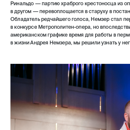
Ринальдо — партию храброго крестоносца из оп
в другом — перевоплощается в старуху в поста
Обладатель редчайшего голоса, Немзер стал п
в конкурсе Метрополитен-опера, но впоследств
американском графике время для работы в перм
в жизни Андрея Немзера, мы решили узнать у нег