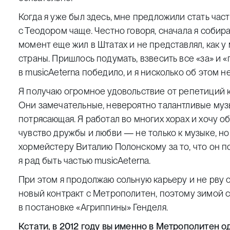
Когда я уже был здесь, мне предложили стать част
с Теодором чаще. Честно говоря, сначала я собира
момент еще жил в Штатах и не представлял, как у
страны. Пришлось подумать, взвесить все «за» и «
в musicAeterna победило, и я нисколько об этом н
Я получаю огромное удовольствие от репетиций ка
Они замечательные, невероятно талантливые муз
потрясающая. Я работал во многих хорах и хочу 
чувство дружбы и любви — не только к музыке, но 
хормейстеру Виталию Полонскому за то, что он п
я рад быть частью musicAeterna.
При этом я продолжаю сольную карьеру и не рву 
новый контракт с Метрополитен, поэтому зимой 
в постановке «Агриппины» Генделя.
Кстати, в 2012 году вы именно в Метрополитен 