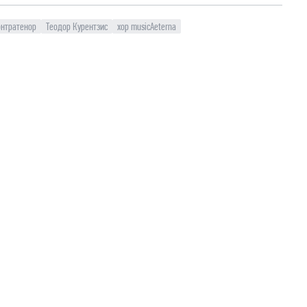
онтратенор
Теодор Курентзис
хор musicAeterna