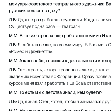
мемуары советского театрального художника Ва
русских коллег по цеху?
Л.Б:
Да, я не раз работал с русскими. Когда заним
Существует одна раса — театралы.
М.М: В каких странах еще работали помимо Ита
Л.Б:
Я работал везде, по всему миру! В России в С
«Ромео и Джульетта».
М.М: А как вообще пришли к деятельности в теа
Л.Б:
Это страсть, которая родилась еще в детстве. 
академию искусства во Флоренции. Сразу после а
курсов меня взяли работать в La Scala ответстве
М.М: То есть Вы с детства знали, кем будете?
Л.Б:
Да, я знал. Отец хотел, чтобы я занимался дру
М.М: Над костюмами, какой эпохи больше всего 