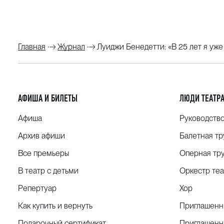
Главная
Журнал
Луиджи Бенедетти: «В 25 лет я уже 
АФИША И БИЛЕТЫ
ЛЮДИ ТЕАТР
Афиша
Руководств
Архив афиши
Балетная тр
Все премьеры
Оперная тр
В театр с детьми
Оркестр теа
Репертуар
Хор
Как купить и вернуть
Приглашенн
Подарочный сертификат
Приглашенн