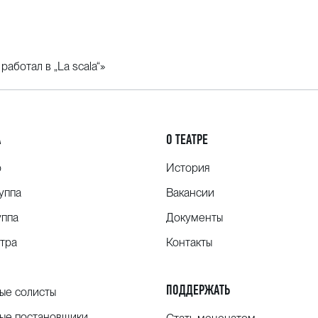
работал в „La scala“»
А
О ТЕАТРЕ
о
История
уппа
Вакансии
уппа
Документы
тра
Контакты
ПОДДЕРЖАТЬ
ые солисты
ые постановщики