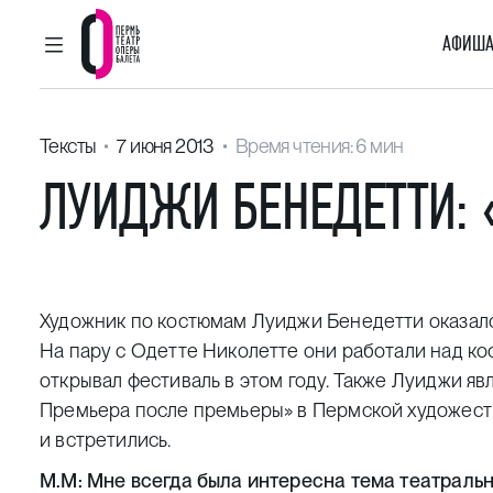
АФИША
ГЛАВНОЕ МЕНЮ
Пермский театр оперы и балета
Тексты
7 июня 2013
Время чтения: 6 мин
ЛУИДЖИ БЕНЕДЕТТИ: «
Художник по костюмам Луиджи Бенедетти оказался
На пару с Одетте Николетте они работали над ко
открывал фестиваль в этом году. Также Луиджи яв
Премьера после премьеры» в Пермской художеств
и встретились.
М.М: Мне всегда была интересна тема театральн