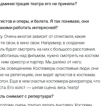
 администрация театра его не приняла?
стов и оперы, и балета. Я так понимаю, они
какими работать интересней?
. Очень многое зависит от спектакля, какие
те свои, в кино свои. Например, в создании
ль будет смотреть на них с большого расстояния.
 работаешь над фильмом, нужно смотреть на костюм
 ним оркестр и партер. Мы далеко от него.
том, освещением. Костюмеры счастливые люди, они
же на репетициях, они видят артистов в костюмах.
гон. Еще в чем счастье костюмера-декоратора, что
а. Его холст — целая сцена, весь театр!
кль снимают с репертуара?
оэтому очень трудно делать выставку. Костюмы