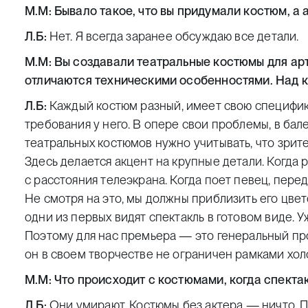
М.М: Бывало такое, что вы придумали костюм, а
Л.Б:
Нет. Я всегда заранее обсуждаю все детали.
М.М: Вы создавали театральные костюмы для арти
отличаются техническими особенностями. Над 
Л.Б:
Каждый костюм разный, имеет свою специфику
требования у него. В опере свои проблемы, в бале
театральных костюмов нужно учитывать, что зрите
Здесь делается акцент на крупные детали. Когда
с расстояния телеэкрана. Когда поет певец, перед
Не смотря на это, мы должны приблизить его цве
одни из первых видят спектакль в готовом виде. У
Поэтому для нас премьера — это генеральный про
он в своем творчестве не ограничен рамками холст
М.М: Что происходит с костюмами, когда спекта
Л.Б:
Они умирают. Костюмы без актера — ничто. П