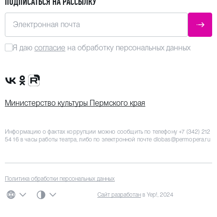
ПОДПИСАТЬСЯ НА РАССЫЛКУ
Электронная почта
ОТПР
Я даю
согласие
на обработку персональных данных
Сообщество VK
Группа в одноклассниках
Канал Rutube
Министерство культуры Пермского края
Информацию о фактах коррупции можно сообщить по телефону
+7 (342) 212
54 16
в часы работы театра, либо по электронной почте
dlobas@permopera.ru
Политика обработки персональных данных
СИСТЕМНАЯ ТЕМА
Сайт разработан
в Yep!, 2024
ЯЗЫК
ЦВЕТОВАЯ СХЕМА