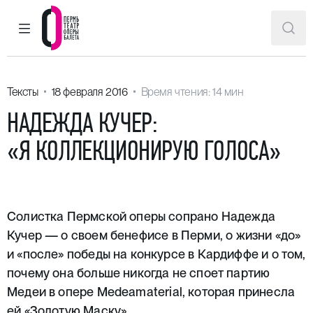
ГЛАВНОЕ МЕНЮ
ПОИ
Пермский театр оперы и балета
Тексты
18 февраля 2016
Время чтения: 14 мин
НАДЕЖДА КУЧЕР:
«Я КОЛЛЕКЦИОНИРУЮ ГОЛОСА»
Солистка Пермской оперы сопрано Надежда
Кучер — о
своем бенефисе
в Перми, о жизни «до»
и «после» победы на конкурсе в Кардиффе и о том,
почему она больше никогда не споет партию
Медеи в опере
Medeamaterial
, которая принесла
ей «Золотую Маску».