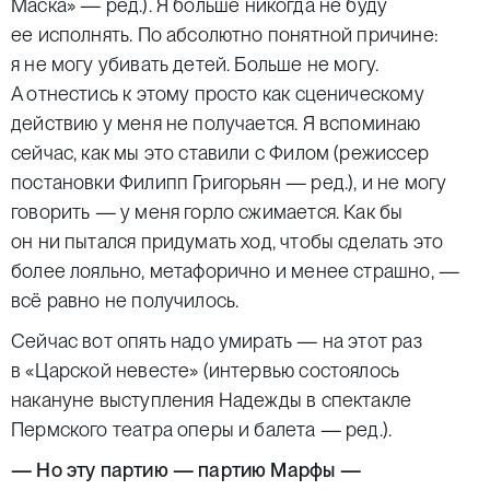
Маска» —
ред
.). Я больше никогда не буду
ее исполнять. По абсолютно понятной причине:
я не могу убивать детей. Больше не могу.
А отнестись к этому просто как сценическому
действию у меня не получается. Я вспоминаю
сейчас, как мы это ставили с Филом (режиссер
постановки Филипп Григорьян —
ред
.), и не могу
говорить — у меня горло сжимается. Как бы
он ни пытался придумать ход, чтобы сделать это
более лояльно, метафорично и менее страшно, —
всё равно не получилось.
Сейчас вот опять надо умирать — на этот раз
в «Царской невесте» (интервью состоялось
накануне выступления Надежды в спектакле
Пермского театра оперы и балета —
ред.
).
— Но эту партию — партию Марфы —