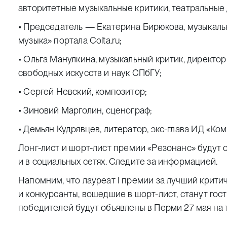
авторитетные музыкальные критики, театральные 
• Председатель — Екатерина Бирюкова, музыкаль
музыка» портала
Colta.ru
;
• Ольга Манулкина, музыкальный критик, директо
свободных искусств и наук СПбГУ;
• Сергей Невский, композитор;
• Зиновий Марголин, сценограф;
• Демьян Кудрявцев, литератор, экс-глава ИД «Ко
Лонг-лист и шорт-лист
премии «Резонанс»
будут 
и в социальных сетях. Следите за информацией.
Напомним, что лауреат I премии за лучший крити
и конкурсанты, вошедшие в шорт-лист, станут го
победителей будут объявлены в Перми 27 мая на