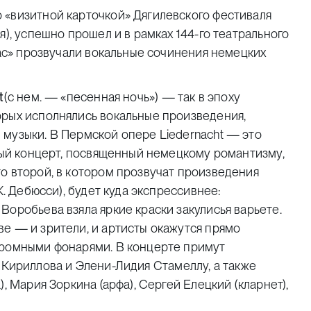
 «визитной карточкой» Дягилевского фестиваля
я), успешно прошел и в рамках 144-го театрального
нас» прозвучали вокальные сочинения немецких
t
(с нем. — «песенная ночь») — так в эпоху
орых исполнялись вокальные произведения,
 музыки. В Пермской опере Liedernacht — это
рвый концерт, посвященный немецкому романтизму,
о второй, в котором прозвучат произведения
К. Дебюсси), будет куда экспрессивнее:
Воробьева взяла яркие краски закулисья варьете.
е — и зрители, и артисты окажутся прямо
громными фонарями. В концерте примут
 Кириллова
и
Элени-Лидия Стамеллу
, а также
, Мария Зоркина (арфа), Сергей Елецкий (кларнет),