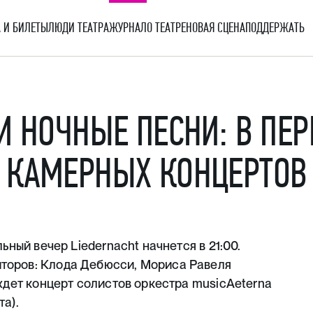
 И БИЛЕТЫ
ЛЮДИ ТЕАТРА
ЖУРНАЛ
О ТЕАТРЕ
НОВАЯ СЦЕНА
ПОДДЕРЖАТЬ
И НОЧНЫЕ ПЕСНИ: В ПЕ
 КАМЕРНЫХ КОНЦЕРТОВ
ьный вечер Liedernacht начнется в 21:00.
торов: Клода Дебюсси, Мориса Равеля
 ждет концерт солистов оркестра musicAeterna
а).