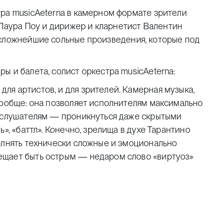
тра musicAeterna в камерном формате зрители
 Лаура Поу и дирижер и кларнетист
Валентин
 сложнейшие сольные произведения, которые под
ы и балета, солист оркестра musicAeterna:
я артистов, и для зрителей. Камерная музыка,
вообще: она позволяет исполнителям максимально
а слушателям — проникнуться даже скрытыми
», «баттл». Конечно, зрелища в духе Тарантино
олнять технически сложные и эмоционально
ещает быть острым — недаром слово «виртуоз»