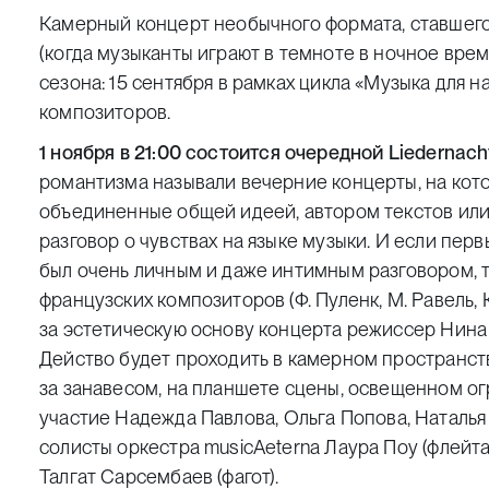
Камерный концерт необычного формата, ставшего
(когда музыканты играют в темноте в ночное врем
сезона: 15 сентября в рамках цикла «Музыка для 
композиторов.
1 ноября в 21:00
состоится очередной
Liedernach
романтизма называли вечерние концерты, на кот
объединенные общей идеей, автором текстов или
разговор о чувствах на языке музыки. И если пе
был очень личным и даже интимным разговором, т
французских композиторов (Ф. Пуленк, М. Равель, 
за эстетическую основу концерта режиссер Нина 
Действо будет проходить в камерном пространств
за занавесом, на планшете сцены, освещенном о
участие
Надежда Павлова
,
Ольга Попова
,
Наталья
солисты оркестра musicAeterna Лаура Поу (флейта)
Талгат Сарсембаев (фагот).