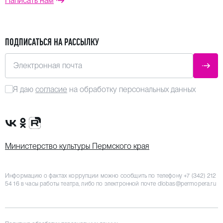
Написать нам
ПОДПИСАТЬСЯ НА РАССЫЛКУ
Электронная почта
ОТПР
Я даю
согласие
на обработку персональных данных
Сообщество VK
Группа в одноклассниках
Канал Rutube
Министерство культуры Пермского края
Информацию о фактах коррупции можно сообщить по телефону
+7 (342) 212
54 16
в часы работы театра, либо по электронной почте
dlobas@permopera.ru