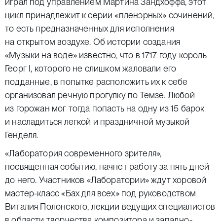
играл под управлением Мартина Зандхоффа, этот
цикл принадлежит к серии «пленэрных» сочинений,
то есть предназначенных для исполнения
на открытом воздухе. Об истории создания
«Музыки на воде» известно, что в 1717 году король
Георг I, которого не слишком жаловали его
подданные, в попытке расположить их к себе
организовал речную прогулку по Темзе. Любой
из горожан мог тогда попасть на одну из 15 барок
и насладиться легкой и праздничной музыкой
Генделя.
«Лаборатория современного зрителя»,
посвященная событию, начнет работу за пять дней
до него. Участников «Лаборатории» ждут хоровой
мастер-класс «Бах для всех» под руководством
Виталия Полонского, лекции ведущих специалистов
в области творчества композитора и западно-