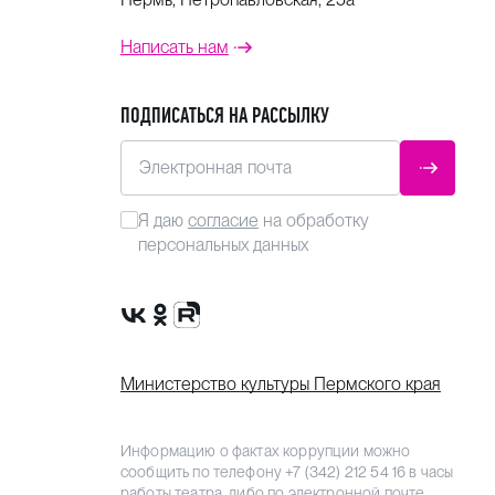
Написать нам
ПОДПИСАТЬСЯ НА РАССЫЛКУ
Электронная почта
ОТПРАВ
Я даю
согласие
на обработку
персональных данных
Сообщество VK
Группа в одноклассниках
Канал Rutube
Министерство культуры Пермского края
Информацию о фактах коррупции можно
сообщить по телефону
+7 (342) 212 54 16
в часы
работы театра, либо по электронной почте