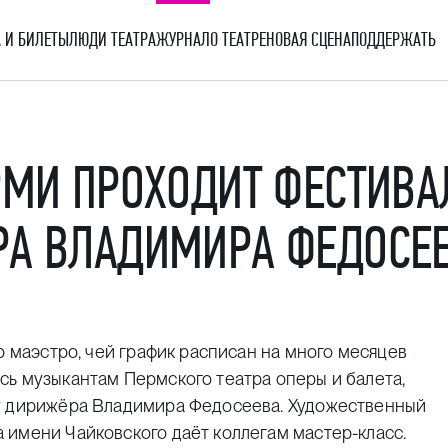
 И БИЛЕТЫ
ЛЮДИ ТЕАТРА
ЖУРНАЛ
О ТЕАТРЕ
НОВАЯ СЦЕНА
ПОДДЕРЖАТЬ
РМИ ПРОХОДИТ ФЕСТИВ
РА ВЛАДИМИРА ФЕДОСЕ
р маэстро, чей график расписан на много месяцев
сь музыкантам Пермского театра оперы и балета,
ву дирижёра Владимира Федосеева. Художественный
 имени Чайковского даёт коллегам мастер-класс.