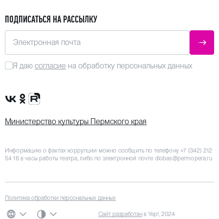
ПОДПИСАТЬСЯ НА РАССЫЛКУ
Электронная почта
ОТПР
Я даю
согласие
на обработку персональных данных
Сообщество VK
Группа в одноклассниках
Канал Rutube
Министерство культуры Пермского края
Информацию о фактах коррупции можно сообщить по телефону
+7 (342) 212
54 16
в часы работы театра, либо по электронной почте
dlobas@permopera.ru
Политика обработки персональных данных
СИСТЕМНАЯ ТЕМА
Сайт разработан
в Yep!, 2024
ЯЗЫК
ЦВЕТОВАЯ СХЕМА