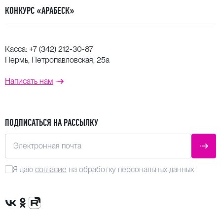
КОНКУРС «АРАБЕСК»
Касса:
+7 (342) 212-30-87
Пермь, Петропавловская, 25а
Написать нам
ПОДПИСАТЬСЯ НА РАССЫЛКУ
Электронная почта
ОТПР
Я даю
согласие
на обработку персональных данных
Сообщество VK
Группа в одноклассниках
Канал Rutube