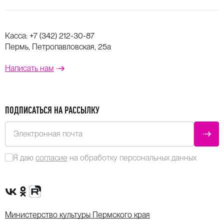
Касса:
+7 (342) 212-30-87
Пермь, Петропавловская, 25а
Написать нам
ПОДПИСАТЬСЯ НА РАССЫЛКУ
Электронная почта
ОТПР
Я даю
согласие
на обработку персональных данных
Сообщество VK
Группа в одноклассниках
Канал Rutube
Министерство культуры Пермского края