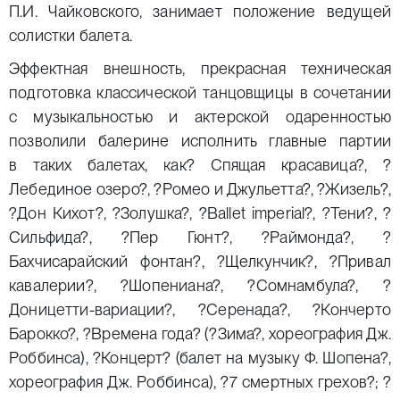
П.И. Чайковского, занимает положение ведущей
солистки балета.
Эффектная внешность, прекрасная техническая
подготовка классической танцовщицы в сочетании
с музыкальностью и актерской одаренностью
позволили балерине исполнить главные партии
в таких балетах, как? Спящая красавица?, ?
Лебединое озеро?, ?Ромео и Джульетта?, ?Жизель?,
?Дон Кихот?, ?Золушка?, ?Ballet imperial?, ?Тени?, ?
Сильфида?, ?Пер Гюнт?, ?Раймонда?, ?
Бахчисарайский фонтан?, ?Щелкунчик?, ?Привал
кавалерии?, ?Шопениана?, ?Сомнамбула?, ?
Доницетти-вариации?, ?Серенада?, ?Кончерто
Барокко?, ?Времена года? (?Зима?, хореография Дж.
Роббинса), ?Концерт? (балет на музыку Ф. Шопена?,
хореография Дж. Роббинса), ?7 смертных грехов?; ?