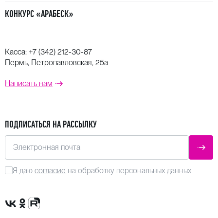
КОНКУРС «АРАБЕСК»
Касса:
+7 (342) 212-30-87
Пермь, Петропавловская, 25а
Написать нам
ПОДПИСАТЬСЯ НА РАССЫЛКУ
Электронная почта
ОТПР
Я даю
согласие
на обработку персональных данных
Сообщество VK
Группа в одноклассниках
Канал Rutube