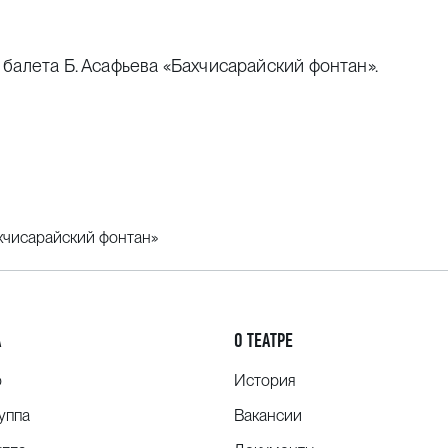
балета Б. Асафьева «Бахчисарайский фонтан».
хчисарайский фонтан»
А
О ТЕАТРЕ
о
История
уппа
Вакансии