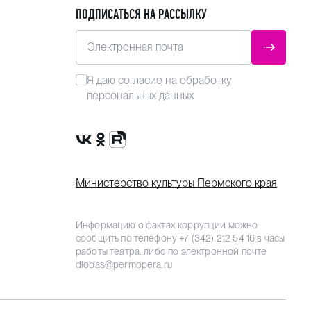
ПОДПИСАТЬСЯ НА РАССЫЛКУ
Электронная почта
ОТПРАВ
Я даю
согласие
на обработку
персональных данных
Сообщество VK
Группа в одноклассниках
Канал Rutube
Министерство культуры Пермского края
Информацию о фактах коррупции можно
сообщить по телефону
+7 (342) 212 54 16
в часы
работы театра, либо по электронной почте
dlobas@permopera.ru