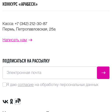
КОНКУРС «АРАБЕСК»
Касса:
+7 (342) 212-30-87
Пермь, Петропавловская, 25а
Написать нам
ПОДПИСАТЬСЯ НА РАССЫЛКУ
Электронная почта
ОТПР
Я даю
согласие
на обработку персональных данных
Сообщество VK
Группа в одноклассниках
Канал Rutube