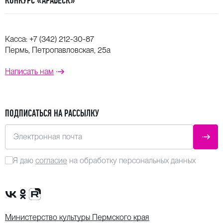
КОНКУРС «АРАБЕСК»
Касса:
+7 (342) 212-30-87
Пермь, Петропавловская, 25а
Написать нам
ПОДПИСАТЬСЯ НА РАССЫЛКУ
Электронная почта
ОТПР
Я даю
согласие
на обработку персональных данных
Сообщество VK
Группа в одноклассниках
Канал Rutube
Министерство культуры Пермского края