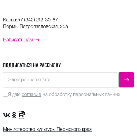
Касса:
+7 (342) 212-30-87
Пермь, Петропавловская, 25а
Написать нам
ПОДПИСАТЬСЯ НА РАССЫЛКУ
Электронная почта
ОТПР
Я даю
согласие
на обработку персональных данных
Сообщество VK
Группа в одноклассниках
Канал Rutube
Министерство культуры Пермского края