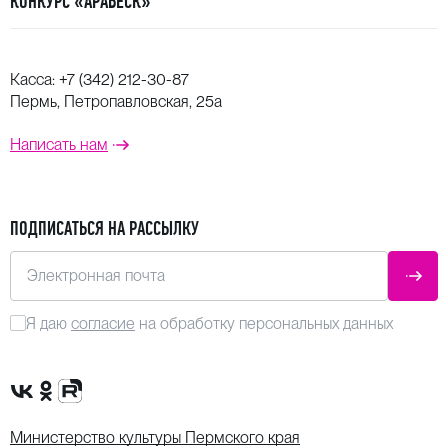
КОНКУРС «АРАБЕСК»
Касса:
+7 (342) 212-30-87
Пермь, Петропавловская, 25а
Написать нам
ПОДПИСАТЬСЯ НА РАССЫЛКУ
Электронная почта
ОТПР
Я даю
согласие
на обработку персональных данных
Сообщество VK
Группа в одноклассниках
Канал Rutube
Министерство культуры Пермского края