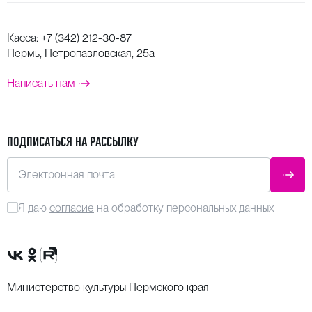
Касса:
+7 (342) 212-30-87
Пермь, Петропавловская, 25а
Написать нам
ПОДПИСАТЬСЯ НА РАССЫЛКУ
Электронная почта
ОТПР
Я даю
согласие
на обработку персональных данных
Сообщество VK
Группа в одноклассниках
Канал Rutube
Министерство культуры Пермского края