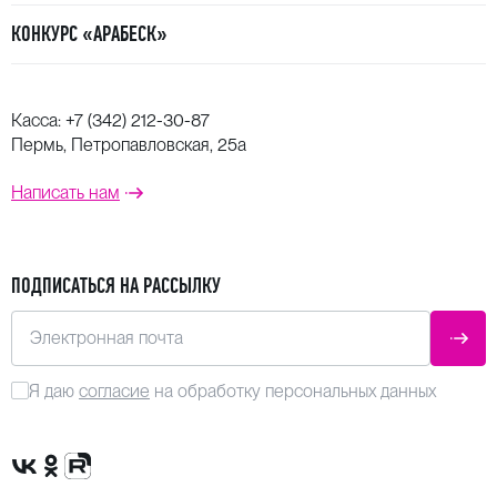
КОНКУРС «АРАБЕСК»
Касса:
+7 (342) 212-30-87
Пермь, Петропавловская, 25а
Написать нам
ПОДПИСАТЬСЯ НА РАССЫЛКУ
Электронная почта
ОТПР
Я даю
согласие
на обработку персональных данных
Сообщество VK
Группа в одноклассниках
Канал Rutube