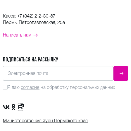
Касса:
+7 (342) 212-30-87
Пермь, Петропавловская, 25а
Написать нам
ПОДПИСАТЬСЯ НА РАССЫЛКУ
Электронная почта
ОТПР
Я даю
согласие
на обработку персональных данных
Сообщество VK
Группа в одноклассниках
Канал Rutube
Министерство культуры Пермского края