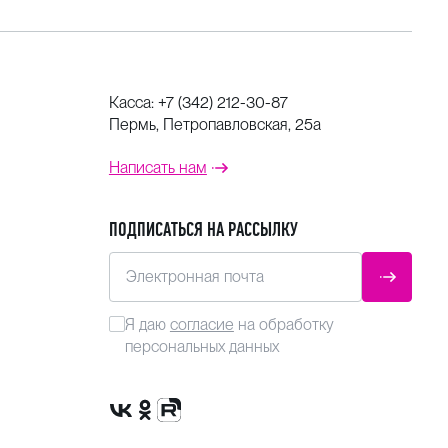
Касса:
+7 (342) 212-30-87
Пермь, Петропавловская, 25а
Написать нам
ПОДПИСАТЬСЯ НА РАССЫЛКУ
Электронная почта
ОТПРАВ
Я даю
согласие
на обработку
персональных данных
Сообщество VK
Группа в одноклассниках
Канал Rutube