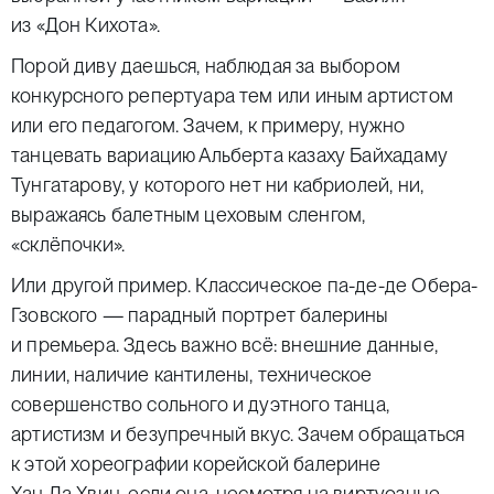
из «Дон Кихота».
Порой диву даешься, наблюдая за выбором
конкурсного репертуара тем или иным артистом
или его педагогом. Зачем, к примеру, нужно
танцевать вариацию Альберта казаху Байхадаму
Тунгатарову, у которого нет ни кабриолей, ни,
выражаясь балетным цеховым сленгом,
«склёпочки».
Или другой пример. Классическое па-де-де Обера-
Гзовского — парадный портрет балерины
и премьера. Здесь важно всё: внешние данные,
линии, наличие кантилены, техническое
совершенство сольного и дуэтного танца,
артистизм и безупречный вкус. Зачем обращаться
к этой хореографии корейской балерине
Хан Да Хвин, если она, несмотря на виртуозные