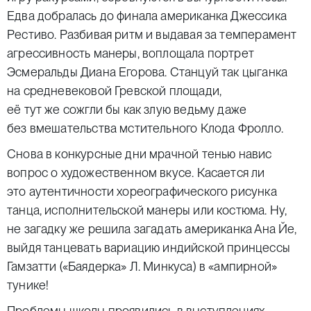
Едва добралась до финала американка Джессика
Рестиво. Разбивая ритм и выдавая за темперамент
агрессивность манеры, воплощала портрет
Эсмеральды Диана Егорова. Станцуй так цыганка
на средневековой Гревской площади,
её тут же сожгли бы как злую ведьму даже
без вмешательства мстительного Клода Фролло.
Снова в конкурсные дни мрачной тенью навис
вопрос о художественном вкусе. Касается ли
это аутентичности хореографического рисунка
танца, исполнительской манеры или костюма. Ну,
не загадку же решила загадать американка Ана Йе,
выйдя танцевать вариацию индийской принцессы
Гамзатти («Баядерка» Л. Минкуса) в «ампирной»
тунике!
Проблемы школы проявились в выступлениях