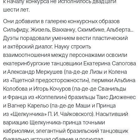
к началу конкурса не исполнилось двадцати
шести лет.
Они добавили в галерею конкурсных образов
Сильфиду, Жизель, Вакханку, Сюимбике, Альберта…
Дуэты порадовали умением вести пластический
и актёрский диалог. Науку строить
взаимоотношения между персонажами освоили
екатеринбургские танцовщики Екатерина Сапогова
и Александр Меркушев (па-де-де Лизы и Колена
из «Тщетной предосторожности»), пермяки Альбина
Колобова и Игорь Кочуров (па-де-де Сванильды
и Франца из «Коппелии») бразильцы Таис Диоженес
и Вагнер Карельо (па-де-де Маши и Принца
из «Щелкунчика» П. И. Чайковского). Насытивший
вариацию Щелкунчика-принца точными
кабриолями, элегантный бразильский танцовщик
буквально источал обаяние и подкупал