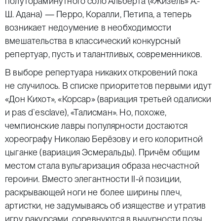
полутораминутного соло Альберта («Жизель» А.-
Ш. Адана) — Перро, Коралли, Петипа, а теперь
возникает недоумение в необходимости
вмешательства в классический конкурсный
репертуар, пусть и талантливых, современников.
В выборе репертуара никаких откровений пока
не случилось. В списке приоритетов первыми идут
«Дон Кихот», «Корсар» (вариация третьей одалиски
и pas d`esclave), «Талисман». Но, похоже,
чемпионские лавры популярности достаются
хореографу Николаю Берёзову и его колоритной
цыганке (вариация Эсмеральды). Причём общим
местом стала вульгаризация образа несчастной
героини. Вместо элегантности II-й позиции,
раскрывающей ноги не более ширины плеч,
артистки, не задумываясь об изяществе и утратив
игру ракурсами, соревнуются в вычурности позы.