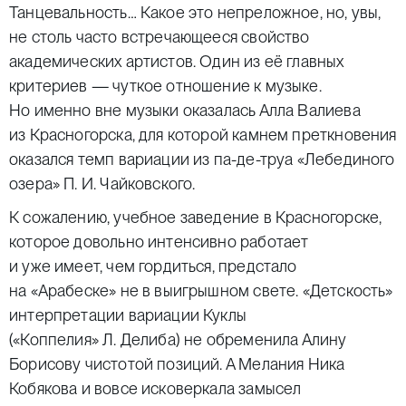
Танцевальность… Какое это непреложное, но, увы,
не столь часто встречающееся свойство
академических артистов. Один из её главных
критериев — чуткое отношение к музыке.
Но именно вне музыки оказалась Алла Валиева
из Красногорска, для которой камнем преткновения
оказался темп вариации из па-де-труа «Лебединого
озера» П. И. Чайковского.
К сожалению, учебное заведение в Красногорске,
которое довольно интенсивно работает
и уже имеет, чем гордиться, предстало
на «Арабеске» не в выигрышном свете. «Детскость»
интерпретации вариации Куклы
(«Коппелия» Л. Делиба) не обременила Алину
Борисову чистотой позиций. А Мелания Ника
Кобякова и вовсе исковеркала замысел