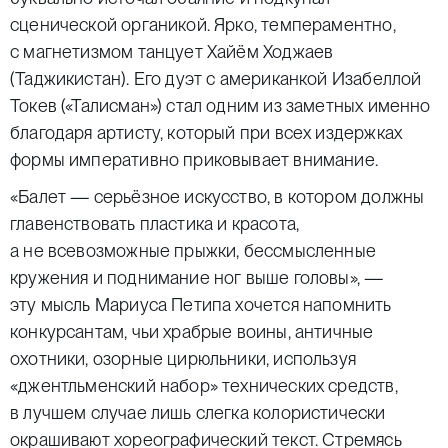
сценической органикой. Ярко, темпераментно,
с магнетизмом танцует Хайём Ходжаев
(Таджикистан). Его дуэт с американкой Изабеллой
Токев («Талисман») стал одним из заметных именно
благодаря артисту, который при всех издержках
формы императивно приковывает внимание.
«Балет — серьёзное искусство, в котором должны
главенствовать пластика и красота,
а не всевозможные прыжки, бессмысленные
кружения и поднимание ног выше головы», —
эту мысль Мариуса Петипа хочется напомнить
конкурсантам, чьи храбрые воины, античные
охотники, озорные цирюльники, используя
«джентльменский набор» технических средств,
в лучшем случае лишь слегка колористически
окрашивают хореографический текст. Стремясь