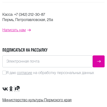
Касса:
+7 (342) 212-30-87
Пермь, Петропавловская, 25а
Написать нам
ПОДПИСАТЬСЯ НА РАССЫЛКУ
Электронная почта
ОТПР
Я даю
согласие
на обработку персональных данных
Сообщество VK
Группа в одноклассниках
Канал Rutube
Министерство культуры Пермского края