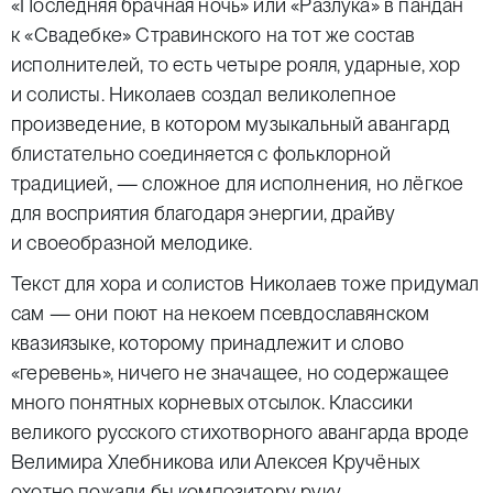
«Последняя брачная ночь» или «Разлука» в пандан
к «Свадебке» Стравинского на тот же состав
исполнителей, то есть четыре рояля, ударные, хор
и солисты. Николаев создал великолепное
произведение, в котором музыкальный авангард
блистательно соединяется с фольклорной
традицией, — сложное для исполнения, но лёгкое
для восприятия благодаря энергии, драйву
и своеобразной мелодике.
Текст для хора и солистов Николаев тоже придумал
сам — они поют на некоем псевдославянском
квазиязыке, которому принадлежит и слово
«геревень», ничего не значащее, но содержащее
много понятных корневых отсылок. Классики
великого русского стихотворного авангарда вроде
Велимира Хлебникова или Алексея Кручёных
охотно пожали бы композитору руку.