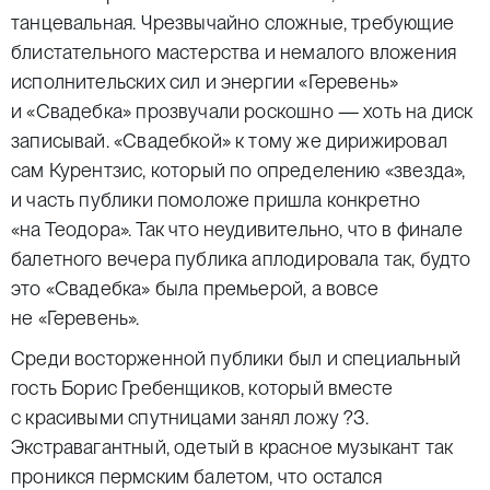
танцевальная. Чрезвычайно сложные, требующие
блистательного мастерства и немалого вложения
исполнительских сил и энергии «Геревень»
и «Свадебка» прозвучали роскошно — хоть на диск
записывай. «Свадебкой» к тому же дирижировал
сам Курентзис, который по определению «звезда»,
и часть публики помоложе пришла конкретно
«на Теодора». Так что неудивительно, что в финале
балетного вечера публика аплодировала так, будто
это «Свадебка» была премьерой, а вовсе
не «Геревень».
Среди восторженной публики был и специальный
гость Борис Гребенщиков, который вместе
с красивыми спутницами занял ложу ?3.
Экстравагантный, одетый в красное музыкант так
проникся пермским балетом, что остался