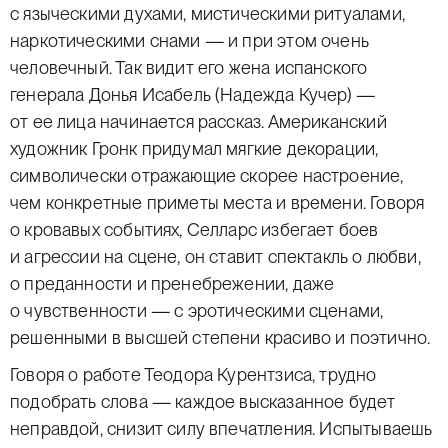
с языческими духами, мистическими ритуалами,
наркотическими снами — и при этом очень
человечный. Так видит его жена испанского
генерала Донья Исабель (Надежда Кучер) —
от ее лица начинается рассказ. Американский
художник Гронк придумал мягкие декорации,
символически отражающие скорее настроение,
чем конкретные приметы места и времени. Говоря
о кровавых событиях, Селларс избегает боев
и агрессии на сцене, он ставит спектакль о любви,
о преданности и пренебрежении, даже
о чувственности — с эротическими сценами,
решенными в высшей степени красиво и поэтично.
Говоря о работе Теодора Курентзиса, трудно
подобрать слова — каждое высказанное будет
неправдой, снизит силу впечатления. Испытываешь