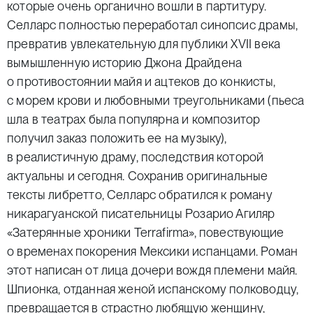
которые очень органично вошли в партитуру.
Селларс полностью переработал синопсис драмы,
превратив увлекательную для публики XVII века
вымышленную историю Джона Драйдена
о противостоянии майя и ацтеков до конкисты,
с морем крови и любовными треугольниками (пьеса
шла в театрах была популярна и композитор
получил заказ положить ее на музыку),
в реалистичную драму, последствия которой
актуальны и сегодня. Сохранив оригинальные
тексты либретто, Селларс обратился к роману
никарагуанской писательницы Розарио Агиляр
«Затерянные хроники Terrafirma», повествующие
о временах покорения Мексики испанцами. Роман
этот написан от лица дочери вождя племени майя.
Шпионка, отданная женой испанскому полководцу,
превращается в страстно любящую женщину,