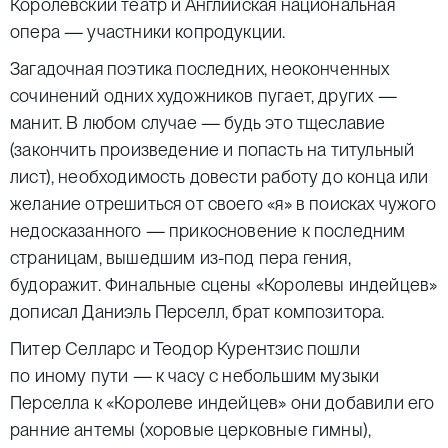
Королевский театр и Английская национальная
опера — участники копродукции.
Загадочная поэтика последних, неоконченных
сочинений одних художников пугает, других —
манит. В любом случае — будь это тщеславие
(закончить произведение и попасть на титульный
лист), необходимость довести работу до конца или
желание отрешиться от своего «я» в поисках чужого
недосказанного — прикосновение к последним
страницам, вышедшим из-под пера гения,
будоражит. Финальные сцены «Королевы индейцев»
дописал Даниэль Перселл, брат композитора.
Питер Селларс и Теодор Курентзис пошли
по иному пути — к часу с небольшим музыки
Перселла к «Королеве индейцев» они добавили его
ранние антемы (хоровые церковные гимны),