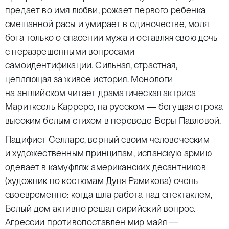
предает во имя любви, рожает первого ребенка
смешанной расы и умирает в одиночестве, моля
бога только о спасении мужа и оставляя свою дочь
с неразрешенными вопросами
самоидентификации. Сильная, страстная,
цепляющая за живое история. Монологи
на английском читает драматическая актриса
Маритксель Карреро, на русском — бегущая строка
высоким белым стихом в переводе Веры Павловой.
Пацифист Селларс, верный своим человеческим
и художественным принципам, испанскую армию
одевает в камуфляж американских десантников
(художник по костюмам Дуня Рамикова) очень
своевременно: когда шла работа над спектаклем,
Белый дом активно решал сирийский вопрос.
Агрессии противопоставлен мир майя —