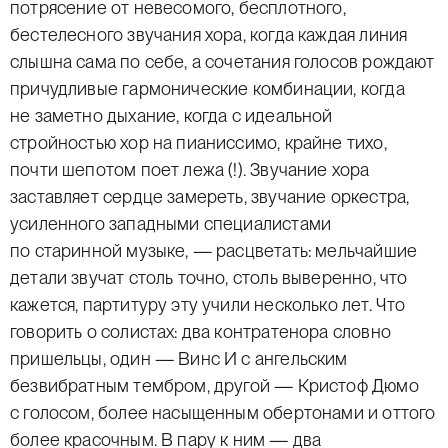
потрясение от невесомого, бесплотного,
бестелесного звучания хора, когда каждая линия
слышна сама по себе, а сочетания голосов рождают
причудливые гармонические комбинации, когда
не заметно дыхание, когда с идеальной
стройностью хор на пианиссимо, крайне тихо,
почти шепотом поет лежа (!). Звучание хора
заставляет сердце замереть, звучание оркестра,
усиленного западными специалистами
по старинной музыке, — расцветать: мельчайшие
детали звучат столь точно, столь выверенно, что
кажется, партитуру эту учили несколько лет. Что
говорить о солистах: два контратенора словно
пришельцы, один — Винс И с ангельским
безвибратным тембром, другой — Кристоф Дюмо
с голосом, более насыщенным обертонами и оттого
более красочным. В пару к ним — два