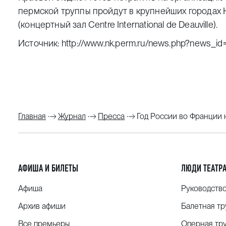
пермской труппы пройдут в крупнейших городах Н
(концертный зал Centre International de Deauville).
Источник:
http://www.nk.perm.ru/news.php?news_id
Главная
Журнал
Пресса
Год России во Франции 
АФИША И БИЛЕТЫ
ЛЮДИ ТЕАТР
Афиша
Руководств
Архив афиши
Балетная тр
Все премьеры
Оперная тр