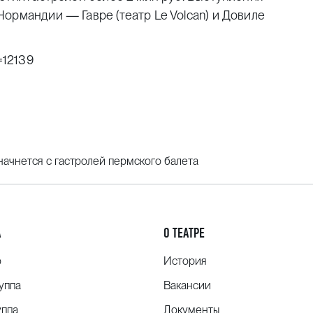
ормандии — Гавре (театр Le Volcan) и Довиле
=12139
начнется с гастролей пермского балета
А
О ТЕАТРЕ
о
История
уппа
Вакансии
уппа
Документы