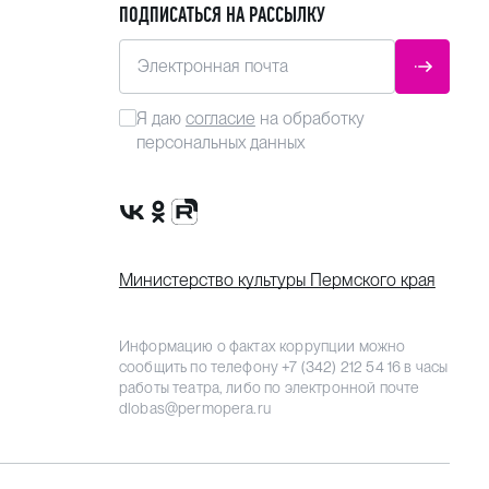
ПОДПИСАТЬСЯ НА РАССЫЛКУ
Электронная почта
ОТПРАВ
Я даю
согласие
на обработку
персональных данных
Сообщество VK
Группа в одноклассниках
Канал Rutube
Министерство культуры Пермского края
Информацию о фактах коррупции можно
сообщить по телефону
+7 (342) 212 54 16
в часы
работы театра, либо по электронной почте
dlobas@permopera.ru