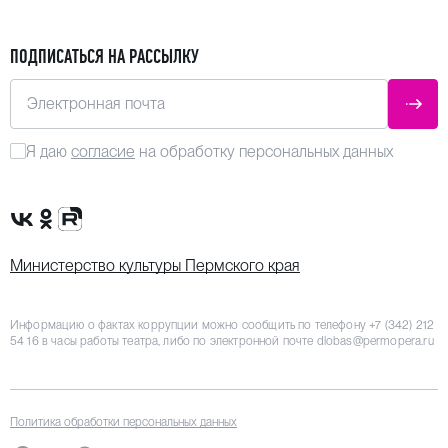
ПОДПИСАТЬСЯ НА РАССЫЛКУ
Электронная почта
ОТПР
Я даю
согласие
на обработку персональных данных
Сообщество VK
Группа в одноклассниках
Канал Rutube
Министерство культуры Пермского края
Информацию о фактах коррупции можно сообщить по телефону
+7 (342) 212
54 16
в часы работы театра, либо по электронной почте
dlobas@permopera.ru
Политика обработки персональных данных