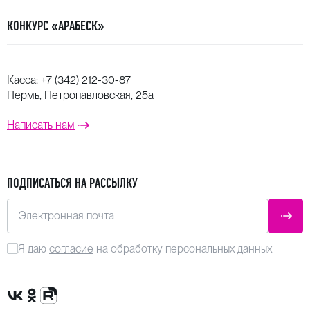
КОНКУРС «АРАБЕСК»
Касса:
+7 (342) 212-30-87
Пермь, Петропавловская, 25а
Написать нам
ПОДПИСАТЬСЯ НА РАССЫЛКУ
Электронная почта
ОТПР
Я даю
согласие
на обработку персональных данных
Сообщество VK
Группа в одноклассниках
Канал Rutube