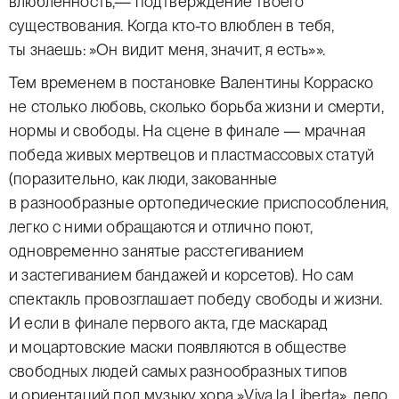
влюбленность,— подтверждение твоего
существования. Когда кто-то влюблен в тебя,
ты знаешь:
»
Он видит меня, значит, я есть»».
Тем временем в постановке Валентины Корраско
не столько любовь, сколько борьба жизни и смерти,
нормы и свободы. На сцене в финале — мрачная
победа живых мертвецов и пластмассовых статуй
(поразительно, как люди, закованные
в разнообразные ортопедические приспособления,
легко с ними обращаются и отлично поют,
одновременно занятые расстегиванием
и застегиванием бандажей и корсетов). Но сам
спектакль провозглашает победу свободы и жизни.
И если в финале первого акта, где маскарад
и моцартовские маски появляются в обществе
свободных людей самых разнообразных типов
и ориентаций под музыку хора
»
Viva la Liberta», дело