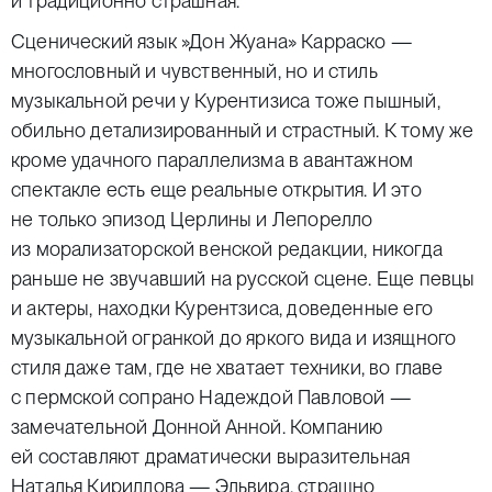
и традиционно страшная.
Сценический язык
»
Дон Жуана» Карраско —
многословный и чувственный, но и стиль
музыкальной речи у Курентизиса тоже пышный,
обильно детализированный и страстный. К тому же
кроме удачного параллелизма в авантажном
спектакле есть еще реальные открытия. И это
не только эпизод Церлины и Лепорелло
из морализаторской венской редакции, никогда
раньше не звучавший на русской сцене. Еще певцы
и актеры, находки Курентзиса, доведенные его
музыкальной огранкой до яркого вида и изящного
стиля даже там, где не хватает техники, во главе
с пермской сопрано Надеждой Павловой —
замечательной Донной Анной. Компанию
ей составляют драматически выразительная
Наталья Кириллова — Эльвира, страшно