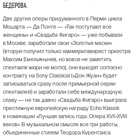
БЕДЕРОВА.
Две другие оперы придуманного в Перми цикла
Моцарта — Да Понте —
»
Так поступают все
женщины
»
и
»
Свадьба Фигаро
»
— уже побывали
в Москве, заработали свои
»
Золотые маски
»
(вторую получил только хаммерклавирист оркестра
Максим Емельянычев, но вовсе не заметить
спектакля жюри не могло), они выходят согласно
контракту на Sony Classical (
»
Дон Жуан
»
будет
записываться сразу после премьерной серии
спектаклей) и заработали себе международную
славу — не так давно
»
Свадьба Фигаро
»
выиграла
престижную европейскую награду Echo Klassik
в номинации
»
Лучшая запись года: Опера XVII-XVIII
веков
»
. В музыкальном смысле все три работы,
объединенные стилем Теодора Курентзиса