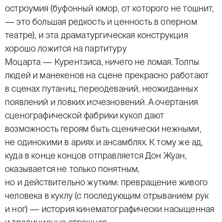
остроумия (буфонный юмор, от которого не тошнит,
— это большая редкость и ценность в оперном
театре), и эта драматургическая конструкция
хорошо ложится на партитуру
Моцарта — Курентзиса, ничего не ломая. Толпы
людей и манекенов на сцене прекрасно работают
в сценах путаниц, переодеваний, неожиданных
появлений и ловких исчезновений. А очертания
сценографической фабрики кукол дают
возможность героям быть сценически нежными,
не одинокими в ариях и ансамблях. К тому же ад,
куда в конце концов отправляется Дон Жуан,
оказывается не только понятным,
но и действительно жутким: превращение живого
человека в куклу (с последующим отрыванием рук
и ног) — история кинематографически насыщенная