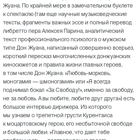
Жуана. По крайней мере в замечательном буклете
к спектаклю (там еще научные музыковедческие
тексты, фрагменты важных эссе и полный перевод
либретто пера Алексея Парина, аналитический
текст профессионального психолога о мужском
типе Дон Жуана, написанный совершенно всерьез,
короткий пересказ многочисленных донжуанских
киносюжетов и правила жизни главных героев,
в том числе Дон Жуана:
»
Любовь-морковь,
моногамия — шмоногамия» или
»
Я всегда
поднимал бокал
»
За Свободу!», именно за свободу,
не за любовь. А вы любите, любите друг друга») есть
большое интервью дирижера. Из которого
мы узнаем о трепетной грусти Курентзиса
к моцартовскому герою, его несбыточной свободе
и большой любви:
»
Главное, что дает тебе