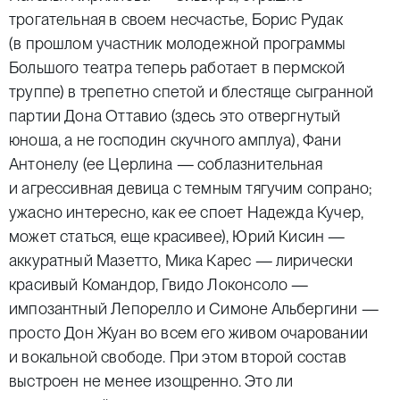
трогательная в своем несчастье, Борис Рудак
(в прошлом участник молодежной программы
Большого театра теперь работает в пермской
труппе) в трепетно спетой и блестяще сыгранной
партии Дона Оттавио (здесь это отвергнутый
юноша, а не господин скучного амплуа), Фани
Антонелу (ее Церлина — соблазнительная
и агрессивная девица с темным тягучим сопрано;
ужасно интересно, как ее споет Надежда Кучер,
может статься, еще красивее), Юрий Кисин —
аккуратный Мазетто, Мика Карес — лирически
красивый Командор, Гвидо Локонсоло —
импозантный Лепорелло и Симоне Альбергини —
просто Дон Жуан во всем его живом очаровании
и вокальной свободе. При этом второй состав
выстроен не менее изощренно. Это ли