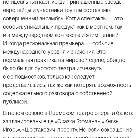
не идеальный каст, когда приглашенные звезды,
европейцы и участники труппы составляют
совершенный ансамбль. Когда спектакль — это
особый, уникальный продукт как в местном, так
и в международном контексте и этим ценный.
И когда региональная премьера — событие
международного уровня и значения. Это
нормальная практика на мировой сцене, обидно
было бы для русского театра исчезнуть
с ее подмостков, только как следует
представившись, так же как потерять возможность
содержательного разговора с собственной
публикой.
В новом сезоне в Пермском театре оперы и балета
запланированы еще
»
Сказки Гофмана»,
»
Князь
Игорь»,
»
Шостакович-проект». Но если сокращение
финансирования театра до одной оперной, одной