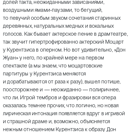
долей такта, неожиданными зависаниями,
воздушными ямами-паузами, то бегущий,
то певучий особым звуком сочетания старинных
деревянных, натуральных медных и вокальных
голосов. Как бывает актерское пение в драмтеатре,
так звучит гипертрофированно актерский Моцарт
у Курентзиса в оперном. Но вот удивительно,
»
Дон
Жуан» у него, по крайней мере на первом
спектакле (а мы знаем, что моцартовские
партитуры у Курентзиса меняются
и дорабатываются от раза к разу), вышел потише,
поосторожнее и — неожиданно — полиричнее,
что ли. Игрой тембров и фразировки вся опера
оказалась темнее прочих, что логично, но новая
лирическая интонация появляется вдруг в игривой
и страшной драме и, возможно, объясняется
нежным отношением Курентзиса к образу Дон