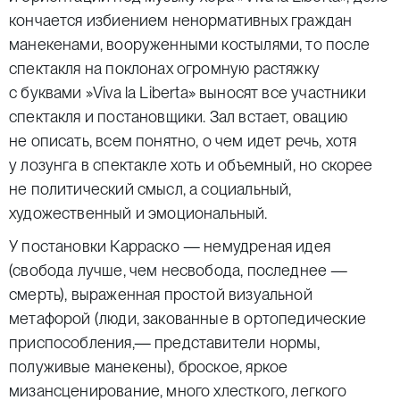
кончается избиением ненормативных граждан
манекенами, вооруженными костылями, то после
спектакля на поклонах огромную растяжку
с буквами
»
Viva la Liberta» выносят все участники
спектакля и постановщики. Зал встает, овацию
не описать, всем понятно, о чем идет речь, хотя
у лозунга в спектакле хоть и объемный, но скорее
не политический смысл, а социальный,
художественный и эмоциональный.
У постановки Карраско — немудреная идея
(свобода лучше, чем несвобода, последнее —
смерть), выраженная простой визуальной
метафорой (люди, закованные в ортопедические
приспособления,— представители нормы,
полуживые манекены), броское, яркое
мизансценирование, много хлесткого, легкого