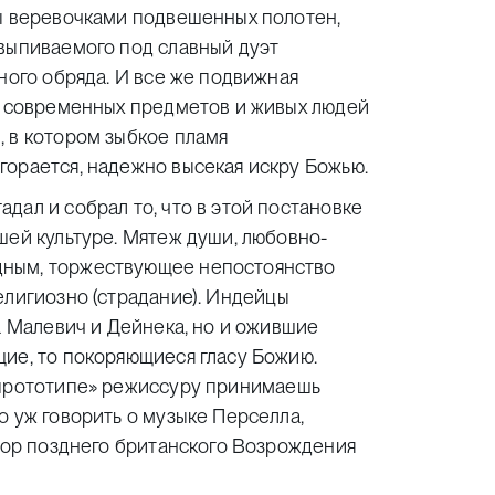
вы веревочками подвешенных полотен,
 выпиваемого под славный дуэт
ного обряда. И все же подвижная
а, современных предметов и живых людей
, в котором зыбкое пламя
горается, надежно высекая искру Божью.
дал и собрал то, что в этой постановке
шей культуре. Мятеж души, любовно-
дным, торжествующее непостоянство
религиозно
(
страдание). Индейцы
а Малевич и Дейнека, но и ожившие
щие, то покоряющиеся гласу Божию.
прототипе» режиссуру принимаешь
о уж говорить о музыке Перселла,
итор позднего британского Возрождения