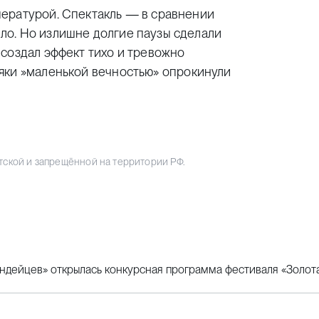
ературой. Спектакль — в сравнении
о. Но излишне долгие паузы сделали
создал эффект тихо и тревожно
яки
»
маленькой вечностью» опрокинули
тской и запрещённой на территории РФ.
дейцев» открылась конкурсная программа фестиваля «Золот