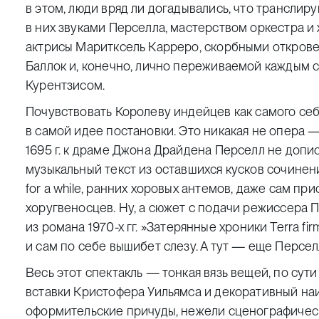
в этом, люди вряд ли догадывались, что транслир
в них звуками Перселла, мастерством оркестра и
актрисы Маритксель Карреро, скорбными откро
Баллок и, конечно, лично переживаемой каждым 
Курентзисом.
Почувствовать Королеву индейцев как самого себ
в самой идее постановки. Это никакая не опера
1695 г. к драме Джона Драйдена Перселл не допис
музыкальный текст из оставшихся кусков сочинени
for a while, ранних хоровых антемов, даже сам п
хоругвеносцев. Ну, а сюжет с подачи режиссера
из романа 1970-х гг.
»
Затерянные хроники Terra fi
и сам по себе вышибет слезу. А тут — еще Персел
Весь этот спектакль — тонкая вязь вещей, по су
вставки Кристофера Уильямса и декоративный на
оформительские причуды, нежели сценографическ