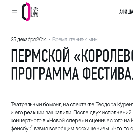
АФИША
ГЛАВНОЕ МЕНЮ
Пермский театр оперы и балета
25 декабря 2014
Время чтения: 4 мин
ПЕРМСКОЙ «КОРОЛЕВ
ПРОГРАММА ФЕСТИВА
Театральный бомонд на спектакле Теодора Курент
и его реакции зашкалили. После двух исполнений
концертного в
»
Новой опере» и сценического на
*
фейсбук
взвыл всеобщим восхищением.
»
Что-то 