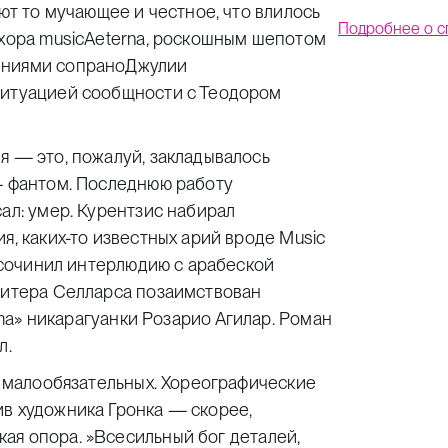
уют то мучающее и честное, что влилось
Подробнее о с
 хора musicAeterna, роскошным шепотом
вениями сопраноДжулии
ситуацией сообщности с Теодором
я — это, пожалуй, закладывалось
 — фантом. Последнюю работу
ал: умер. Курентзис набирал
я, каких-то известных арий вроде Music
рисочинил интерлюдию с арабеской
 Питера Селларса позаимствован
rma» никарагуанки Розарио Агилар. Роман
л.
ти малообязательных. Хореографические
ив художника Гронка — скорее,
ая опора.
»
Всесильный бог деталей,