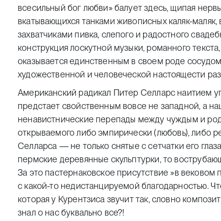
всесильный бог любви» балует здесь, щипая нер
вкатывающихся танками живописных каляк-маляк,
захватчиками пивка, слепого и радостного свадеб
конструкция лоскутной музыки, романного текст
оказывается единственным в своем роде сосудом
художественной и человеческой настоящести раз
Американский радикал Питер Селларс наитием уга
предстает свойственным вовсе не западной, а на
ненавистнические перепады между чуждым и ро
открываемого либо эмпирически
(
любовь), либо 
Селларса — не только снятые с сетчатки его глаз
пермские деревянные скульптурки, то вострубаю
За это пастернаковское присутствие
»
в вековом 
с какой-то недистанцируемой благодарностью. Чт
которая у Курентзиса звучит так, словно композ
знал о нас буквально все?!