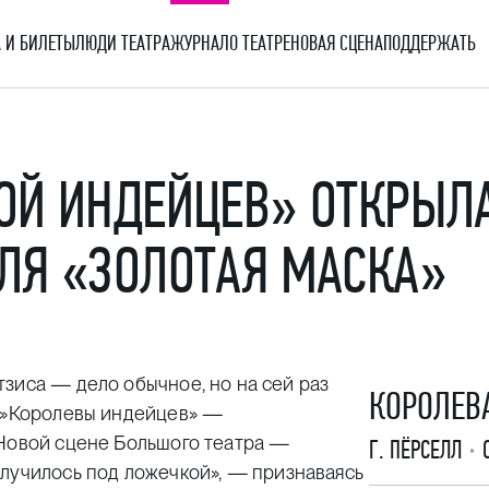
 И БИЛЕТЫ
ЛЮДИ ТЕАТРА
ЖУРНАЛ
О ТЕАТРЕ
НОВАЯ СЦЕНА
ПОДДЕРЖАТЬ
ОЙ ИНДЕЙЦЕВ» ОТКРЫЛ
ЛЯ «ЗОЛОТАЯ МАСКА»
зиса — дело обычное, но на сей раз
КОРОЛЕВ
»
Королевы индейцев» —
 Новой сцене Большого театра —
Г. ПЁРСЕЛЛ
случилось под ложечкой», — признаваясь