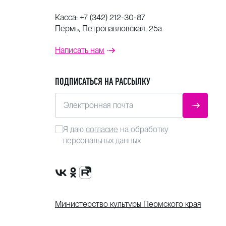
Касса:
+7 (342) 212-30-87
Пермь, Петропавловская, 25а
Написать нам
ПОДПИСАТЬСЯ НА РАССЫЛКУ
Электронная почта
ОТПРАВ
Я даю
согласие
на обработку
персональных данных
Сообщество VK
Группа в одноклассниках
Канал Rutube
Министерство культуры Пермского края