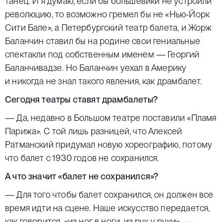
танец. И я думаю, если бы большевики не устроили
революцию, то возможно гремел бы не «Нью-Йорк
Сити Бале», а Петербургский театр балета, и Жорж
Баланчин ставил бы на родине свои гениальные
спектакли под собственным именем — Георгий
Баланчивадзе. Но Баланчин уехал в Америку
и никогда не знал такого явления, как драмбалет.
Сегодня театры ставят драмбалеты?
— Да, недавно в Большом театре поставили «Пламя
Парижа». С той лишь разницей, что Алексей
Ратманский придумал новую хореографию, потому
что балет с 1930 годов не сохранился.
А что значит «балет не сохранился»?
— Для того чтобы балет сохранился, он должен все
время идти на сцене. Наше искусство передается,
как говорится, «из ног в ноги, из рук у руки» —