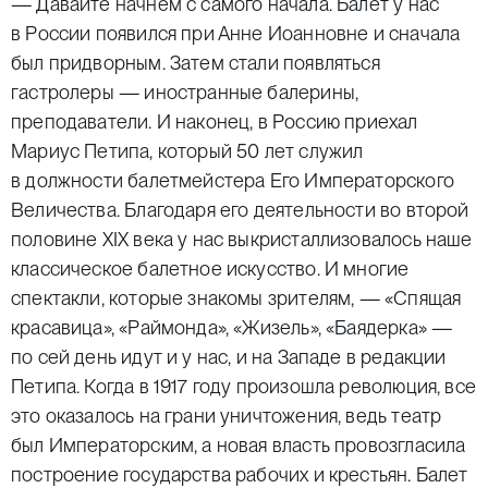
— Давайте начнем с самого начала. Балет у нас
в России появился при Анне Иоанновне и сначала
был придворным. Затем стали появляться
гастролеры — иностранные балерины,
преподаватели. И наконец, в Россию приехал
Мариус Петипа, который 50 лет служил
в должности балетмейстера Его Императорского
Величества. Благодаря его деятельности во второй
половине XIX века у нас выкристаллизовалось наше
классическое балетное искусство. И многие
спектакли, которые знакомы зрителям, — «Спящая
красавица», «Раймонда», «Жизель», «Баядерка» —
по сей день идут и у нас, и на Западе в редакции
Петипа. Когда в 1917 году произошла революция, все
это оказалось на грани уничтожения, ведь театр
был Императорским, а новая власть провозгласила
построение государства рабочих и крестьян. Балет