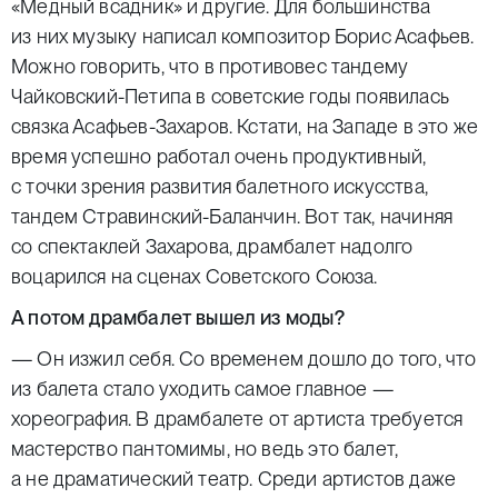
«Медный всадник» и другие. Для большинства
из них музыку написал композитор Борис Асафьев.
Можно говорить, что в противовес тандему
Чайковский-Петипа в советские годы появилась
связка Асафьев-Захаров. Кстати, на Западе в это же
время успешно работал очень продуктивный,
с точки зрения развития балетного искусства,
тандем Стравинский-Баланчин. Вот так, начиняя
со спектаклей Захарова, драмбалет надолго
воцарился на сценах Советского Союза.
А потом драмбалет вышел из моды?
— Он изжил себя. Со временем дошло до того, что
из балета стало уходить самое главное —
хореография. В драмбалете от артиста требуется
мастерство пантомимы, но ведь это балет,
а не драматический театр. Среди артистов даже