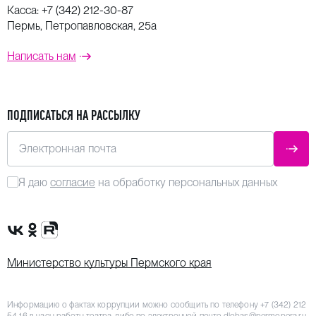
Касса:
+7 (342) 212-30-87
Пермь, Петропавловская, 25а
Написать нам
ПОДПИСАТЬСЯ НА РАССЫЛКУ
Электронная почта
ОТПР
Я даю
согласие
на обработку персональных данных
Сообщество VK
Группа в одноклассниках
Канал Rutube
Министерство культуры Пермского края
Информацию о фактах коррупции можно сообщить по телефону
+7 (342) 212