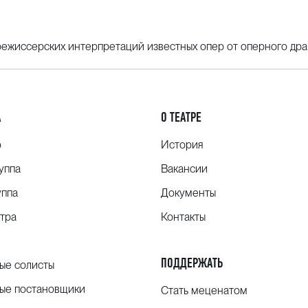
ежиссерских интерпретаций известных опер от оперного драм
А
О ТЕАТРЕ
о
История
уппа
Вакансии
уппа
Документы
тра
Контакты
ПОДДЕРЖАТЬ
ые солисты
ые постановщики
Стать меценатом