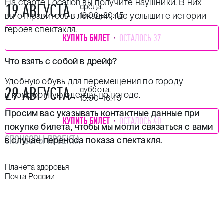
На старте Location вы получите наушники. В них
19 АВГУСТА
среда,
вы отправитесь в локации, где услышите истории
19:00–20:45
героев спектакля.
КУПИТЬ БИЛЕТ
ОСТАЛОСЬ 37
Что взять с собой в дрейф?
Удобную обувь для перемещения по городу
29 АВГУСТА
суббота,
и комфортную одежду по погоде.
15:00–16:45
Просим вас указывать контактные данные при
КУПИТЬ БИЛЕТ
ОСТАЛОСЬ 40
покупке билета, чтобы мы могли связаться с вами
СПОНСОРЫ ПРОЕКТА
в случае переноса показа спектакля.
Планета здоровья
Почта России