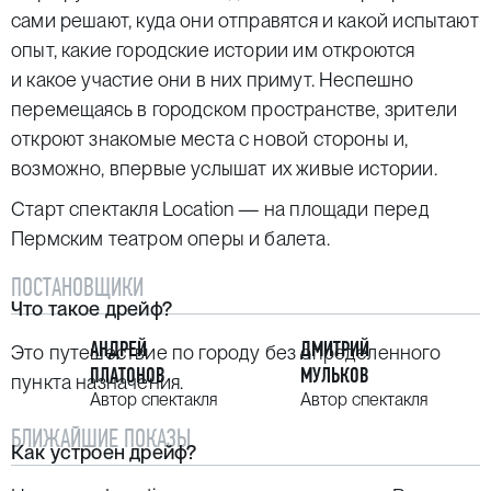
сами решают, куда они отправятся и какой испытают
опыт, какие городские истории им откроются
и какое участие они в них примут. Неспешно
перемещаясь в городском пространстве, зрители
откроют знакомые места с новой стороны и,
возможно, впервые услышат их живые истории.
Старт спектакля Location — на площади перед
Пермским театром оперы и балета.
ПОСТАНОВЩИКИ
Что такое дрейф?
АНДРЕЙ
ДМИТРИЙ
Это путешествие по городу без определенного
ПЛАТОНОВ
МУЛЬКОВ
пункта назначения.
Автор спектакля
Автор спектакля
БЛИЖАЙШИЕ ПОКАЗЫ
Как устроен дрейф?